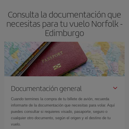
flexible.
Lo normal es que
cuanto antes
reserves tus billetes de
Consulta la documentación que
avión más baratos te saldrán. Además, si buscas los vuelos con
las fechas y los horarios del viaje un poco abiertos, podrás
elegir
necesitas para tu vuelo Norfolk -
el precio más barato.
Edimburgo
Documentación general
Cuando termines la compra de tu billete de avión, recuerda
informarte de la documentación que necesitas para volar. Aquí
puedes consultar si requieres visado, pasaporte, seguro o
cualquier otro documento, según el origen y el destino de tu
vuelo.