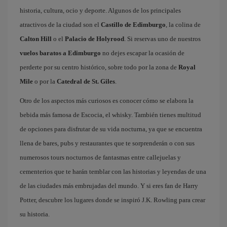
historia, cultura, ocio y deporte. Algunos de los principales
atractivos de la ciudad son el
Castillo de Edimburgo
, la colina de
Calton Hill
o el
Palacio de Holyrood
. Si reservas uno de nuestros
vuelos baratos a Edimburgo
no dejes escapar la ocasión de
perderte por su centro histórico, sobre todo por la zona de
Royal
Mile
o por la
Catedral de St. Giles
.
Otro de los aspectos más curiosos es conocer cómo se elabora la
bebida más famosa de Escocia, el whisky. También tienes multitud
de opciones para disfrutar de su vida nocturna, ya que se encuentra
llena de bares, pubs y restaurantes que te sorprenderán o con sus
numerosos tours nocturnos de fantasmas entre callejuelas y
cementerios que te harán temblar con las historias y leyendas de una
de las ciudades más embrujadas del mundo. Y si eres fan de Harry
Potter, descubre los lugares donde se inspiró J.K. Rowling para crear
su historia.