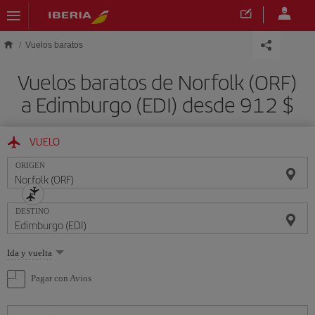
Saltar al contenido principal
Vuelos baratos
Vuelos baratos de Norfolk (ORF)
a Edimburgo (EDI) desde 912 $
VUELO
ORIGEN
DESTINO
Seleccione
Ida y vuelta
una
opción
Pagar con Avios