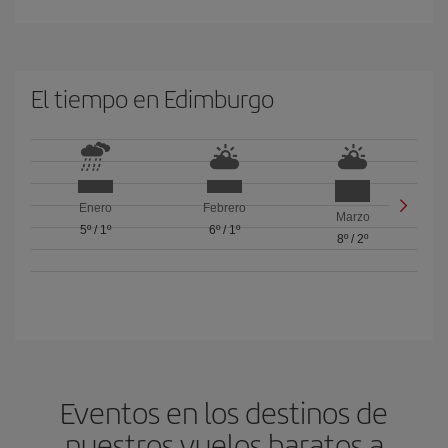
El tiempo en Edimburgo
Enero
Febrero
Marzo
5º
/
1º
6º
/
1º
8º
/
2º
Eventos en los destinos de
nuestros vuelos baratos a