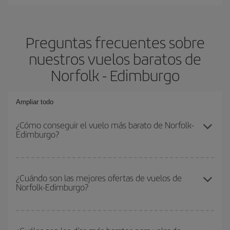
Preguntas frecuentes sobre
nuestros vuelos baratos de
Norfolk - Edimburgo
Ampliar todo
¿Cómo conseguir el vuelo más barato de Norfolk-
Edimburgo?
Podrás ahorrar en tu billete de avión de Norfolk-Edimburgo-dest y
conseguir el vuelo más barato si evitas temporadas altas,
¿Cuándo son las mejores ofertas de vuelos de
Norfolk-Edimburgo?
compras con antelación y puedes ser flexible con las fechas y
horarios de ida y vuelta.
Puedes conseguir los vuelos más baratos viajando
fuera de las
temporadas altas
. Aunque depende de tu destino, por lo general