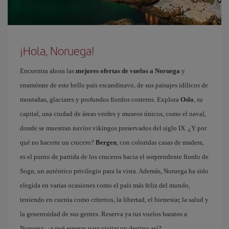
¡Hola, Noruega!
Encuentra ahora las
mejores ofertas de vuelos a Noruega
y
enamórate de este bello país escandinavo, de sus paisajes idílicos de
montañas, glaciares y profundos fiordos costeros. Explora
Oslo
, su
capital, una ciudad de áreas verdes y museos únicos, como el naval,
donde se muestran navíos vikingos preservados del siglo IX. ¿Y por
qué no hacerte un crucero?
Bergen
, con coloridas casas de madera,
es el punto de partida de los cruceros hacia el sorprendente fiordo de
Sogn, un auténtico privilegio para la vista. Además, Noruega ha sido
elegida en varias ocasiones como el país más feliz del mundo,
teniendo en cuenta como criterios, la libertad, el bienestar, la salud y
la generosidad de sus gentes. Reserva ya tus vuelos baratos a
Noruega: ¿a qué esperas para visitar un destino así?