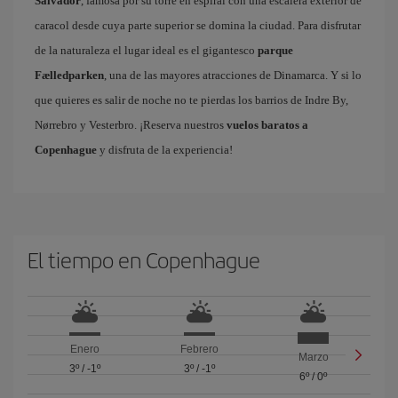
Salvador
, famosa por su torre en espiral con una escalera exterior de
caracol desde cuya parte superior se domina la ciudad. Para disfrutar
de la naturaleza el lugar ideal es el gigantesco
parque
Fælledparken
, una de las mayores atracciones de Dinamarca. Y si lo
que quieres es salir de noche no te pierdas los barrios de Indre By,
Nørrebro y Vesterbro. ¡Reserva nuestros
vuelos baratos a
Copenhague
y disfruta de la experiencia!
El tiempo en Copenhague
Enero
Febrero
Marzo
3º
/
-1º
3º
/
-1º
6º
/
0º