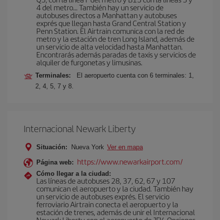
4 del metro… También hay un servicio de
autobuses directos a Manhattan y autobuses
exprés que llegan hasta Grand Central Station y
Penn Station. El Airtrain comunica con la red de
metro y la estación de tren Long Island, además de
un servicio de alta velocidad hasta Manhattan.
Encontrarás además paradas de taxis y servicios de
alquiler de furgonetas y limusinas.
Terminales:
El aeropuerto cuenta con 6 terminales: 1,
2, 4, 5, 7 y 8.
Internacional Newark Liberty
Situación:
Nueva York
Ver en mapa
https://www.newarkairport.com/
Página web:
Cómo llegar a la ciudad:
Las líneas de autobuses 28, 37, 62, 67 y 107
comunican el aeropuerto y la ciudad. También hay
un servicio de autobuses exprés. El servicio
ferroviario Airtrain conecta el aeropuerto y la
estación de trenes, además de unir el Internacional
Newark Liberty con el aeropuerto de JFK. Opciones