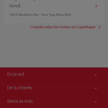
bbno$
VEGA Musikkens Hus - Store Vega (Main Hall)
Consulta todos los eventos en Copenhague
En la red
De tu interés
Tu seguridad es lo primero
Iberia es más
Accesibilidad