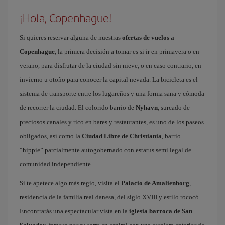
¡Hola, Copenhague!
Si quieres reservar alguna de nuestras
ofertas de vuelos a
Copenhague
, la primera decisión a tomar es si ir en primavera o en
verano, para disfrutar de la ciudad sin nieve, o en caso contrario, en
invierno u otoño para conocer la capital nevada. La bicicleta es el
sistema de transporte entre los lugareños y una forma sana y cómoda
de recorrer la ciudad. El colorido barrio de
Nyhavn
, surcado de
preciosos canales y rico en bares y restaurantes, es uno de los paseos
obligados, así como la
Ciudad Libre de Christiania
, barrio
“hippie” parcialmente autogobernado con estatus semi legal de
comunidad independiente.
Si te apetece algo más regio, visita el
Palacio de Amalienborg
,
residencia de la familia real danesa, del siglo XVIII y estilo rococó.
Encontrarás una espectacular vista en la
iglesia barroca de San