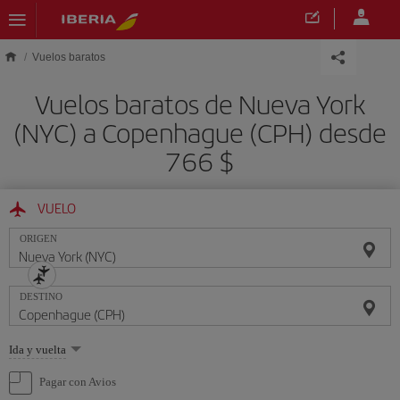
Saltar al contenido principal
Vuelos baratos
Vuelos baratos de Nueva York
(NYC) a Copenhague (CPH) desde
766 $
VUELO
ORIGEN
DESTINO
Seleccione
Ida y vuelta
una
opción
Pagar con Avios