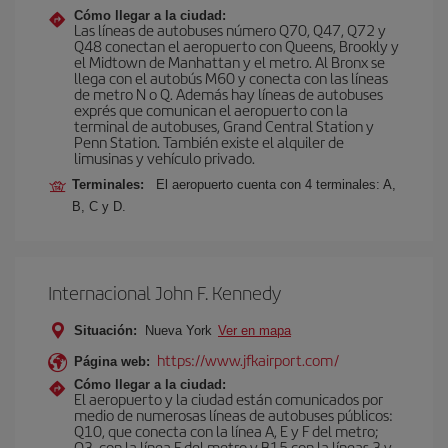
Cómo llegar a la ciudad:
Las líneas de autobuses número Q70, Q47, Q72 y
Q48 conectan el aeropuerto con Queens, Brookly y
el Midtown de Manhattan y el metro. Al Bronx se
llega con el autobús M60 y conecta con las líneas
de metro N o Q. Además hay líneas de autobuses
exprés que comunican el aeropuerto con la
terminal de autobuses, Grand Central Station y
Penn Station. También existe el alquiler de
limusinas y vehículo privado.
Terminales:
El aeropuerto cuenta con 4 terminales: A,
B, C y D.
Internacional John F. Kennedy
Situación:
Nueva York
Ver en mapa
https://www.jfkairport.com/
Página web:
Cómo llegar a la ciudad:
El aeropuerto y la ciudad están comunicados por
medio de numerosas líneas de autobuses públicos:
Q10, que conecta con la línea A, E y F del metro;
Q3, con la línea F del metro y B15 con la líneas 3 y