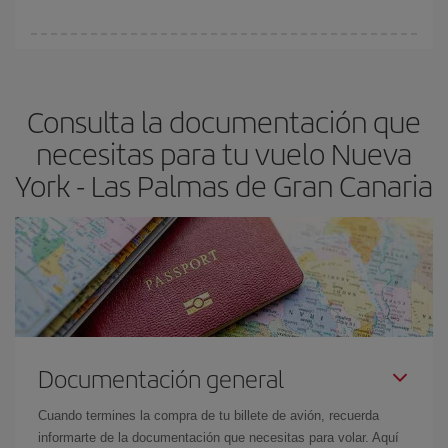
Cualquier día de la semana puedes encontrar vuelos baratos. Las
claves para encontrar los mejores precios son
anticiparte y ser
flexible.
Lo normal es que
cuanto antes
reserves tus billetes de
Consulta la documentación que
avión más baratos te saldrán. Además, si buscas los vuelos con
las fechas y los horarios del viaje un poco abiertos, podrás
elegir
necesitas para tu vuelo Nueva
el precio más barato.
York - Las Palmas de Gran Canaria
Documentación general
Cuando termines la compra de tu billete de avión, recuerda
informarte de la documentación que necesitas para volar. Aquí