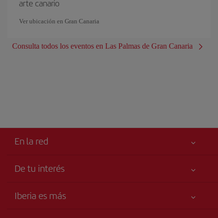
arte canario
Ver ubicación en Gran Canaria
Consulta todos los eventos en Las Palmas de Gran Canaria
En la red
De tu interés
Tu seguridad es lo primero
Iberia es más
Accesibilidad
Noticias y Novedades
Compromiso de servicio