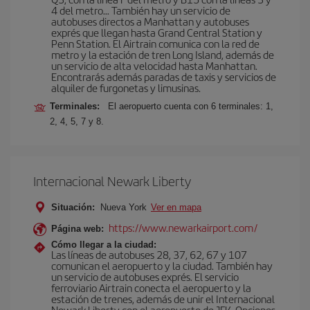
4 del metro… También hay un servicio de
autobuses directos a Manhattan y autobuses
exprés que llegan hasta Grand Central Station y
Penn Station. El Airtrain comunica con la red de
metro y la estación de tren Long Island, además de
un servicio de alta velocidad hasta Manhattan.
Encontrarás además paradas de taxis y servicios de
alquiler de furgonetas y limusinas.
Terminales:
El aeropuerto cuenta con 6 terminales: 1,
2, 4, 5, 7 y 8.
Internacional Newark Liberty
Situación:
Nueva York
Ver en mapa
https://www.newarkairport.com/
Página web:
Cómo llegar a la ciudad:
Las líneas de autobuses 28, 37, 62, 67 y 107
comunican el aeropuerto y la ciudad. También hay
un servicio de autobuses exprés. El servicio
ferroviario Airtrain conecta el aeropuerto y la
estación de trenes, además de unir el Internacional
Newark Liberty con el aeropuerto de JFK. Opciones