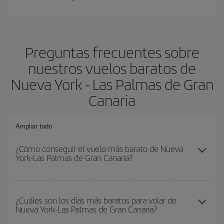
Preguntas frecuentes sobre
nuestros vuelos baratos de
Nueva York - Las Palmas de Gran
Canaria
Ampliar todo
¿Cómo conseguir el vuelo más barato de Nueva
York-Las Palmas de Gran Canaria?
Podrás ahorrar en tu billete de avión de Nueva York-Las Palmas
de Gran Canaria-dest y conseguir el vuelo más barato si evitas
¿Cuáles son los días más baratos para volar de
Nueva York-Las Palmas de Gran Canaria?
temporadas altas, compras con antelación y puedes ser flexible
con las fechas y horarios de ida y vuelta.