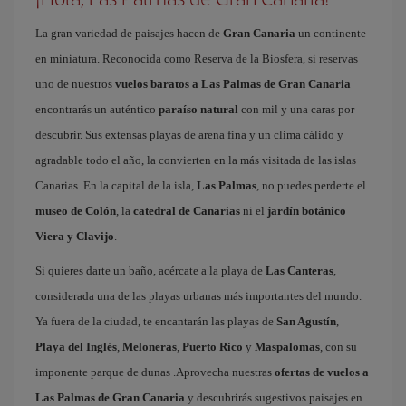
La gran variedad de paisajes hacen de
Gran Canaria
un continente
en miniatura. Reconocida como Reserva de la Biosfera, si reservas
uno de nuestros
vuelos baratos a Las Palmas de Gran Canaria
encontrarás un auténtico
paraíso natural
con mil y una caras por
descubrir. Sus extensas playas de arena fina y un clima cálido y
agradable todo el año, la convierten en la más visitada de las islas
Canarias. En la capital de la isla,
Las Palmas
, no puedes perderte el
museo de Colón
, la
catedral de Canarias
ni el
jardín botánico
Viera y Clavijo
.
Si quieres darte un baño, acércate a la playa de
Las Canteras
,
considerada una de las playas urbanas más importantes del mundo.
Ya fuera de la ciudad, te encantarán las playas de
San Agustín
,
Playa del Inglés
,
Meloneras
,
Puerto Rico
y
Maspalomas
, con su
imponente parque de dunas .Aprovecha nuestras
ofertas de vuelos a
Las Palmas de Gran Canaria
y descubrirás sugestivos paisajes en