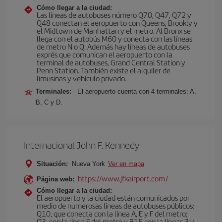
Cómo llegar a la ciudad:
Las líneas de autobuses número Q70, Q47, Q72 y
Q48 conectan el aeropuerto con Queens, Brookly y
el Midtown de Manhattan y el metro. Al Bronx se
llega con el autobús M60 y conecta con las líneas
de metro N o Q. Además hay líneas de autobuses
exprés que comunican el aeropuerto con la
terminal de autobuses, Grand Central Station y
Penn Station. También existe el alquiler de
limusinas y vehículo privado.
Terminales:
El aeropuerto cuenta con 4 terminales: A,
B, C y D.
Internacional John F. Kennedy
Situación:
Nueva York
Ver en mapa
https://www.jfkairport.com/
Página web:
Cómo llegar a la ciudad:
El aeropuerto y la ciudad están comunicados por
medio de numerosas líneas de autobuses públicos:
Q10, que conecta con la línea A, E y F del metro;
Q3, con la línea F del metro y B15 con la líneas 3 y