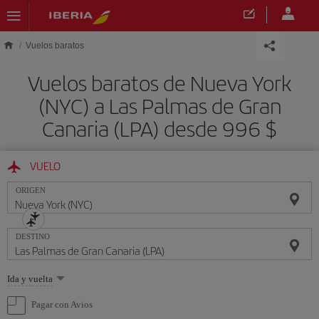
Saltar al contenido principal
Vuelos baratos
Vuelos baratos de Nueva York
(NYC) a Las Palmas de Gran
Canaria (LPA) desde 996 $
VUELO
ORIGEN
DESTINO
Seleccione
Ida y vuelta
una
opción
Pagar con Avios