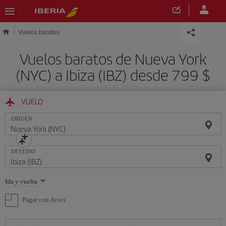
Saltar al contenido principal
Vuelos baratos
Vuelos baratos de Nueva York
(NYC) a Ibiza (IBZ) desde 799 $
VUELO
ORIGEN
DESTINO
Seleccione
Ida y vuelta
una
opción
Pagar con Avios