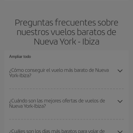
Preguntas frecuentes sobre
nuestros vuelos baratos de
Nueva York - Ibiza
Ampliar todo
¿Cómo conseguir el vuelo más barato de Nueva
York-Ibiza?
Podrás ahorrar en tu billete de avión de Nueva York-Ibiza-dest y
conseguir el vuelo más barato si evitas temporadas altas,
¿Cuándo son las mejores ofertas de vuelos de
Nueva York-Ibiza?
compras con antelación y puedes ser flexible con las fechas y
horarios de ida y vuelta.
Puedes conseguir los vuelos más baratos viajando
fuera de las
temporadas altas
. Aunque depende de tu destino, por lo general
¿Cuáles son los días más baratos para volar de