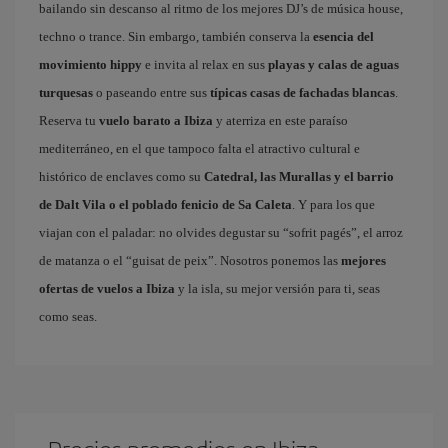
bailando sin descanso al ritmo de los mejores DJ’s de música house,
techno o trance. Sin embargo, también conserva la
esencia del
movimiento hippy
e invita al relax en sus
playas y calas de aguas
turquesas
o paseando entre sus
típicas casas de fachadas blancas
.
Reserva tu
vuelo barato a Ibiza
y aterriza en este paraíso
mediterráneo, en el que tampoco falta el atractivo cultural e
histórico de enclaves como su
Catedral, las Murallas y el barrio
de Dalt Vila o el poblado fenicio de Sa Caleta
. Y para los que
viajan con el paladar: no olvides degustar su “sofrit pagés”, el arroz
de matanza o el “guisat de peix”. Nosotros ponemos las
mejores
ofertas de vuelos a Ibiza
y la isla, su mejor versión para ti, seas
como seas.