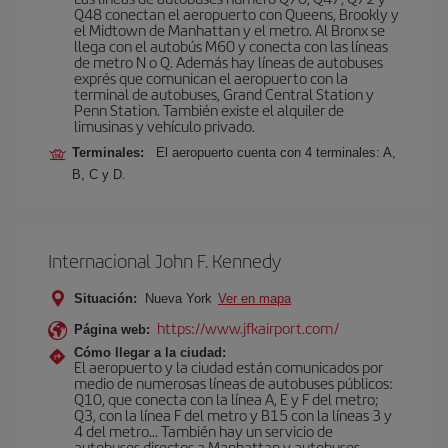
Q48 conectan el aeropuerto con Queens, Brookly y
el Midtown de Manhattan y el metro. Al Bronx se
llega con el autobús M60 y conecta con las líneas
de metro N o Q. Además hay líneas de autobuses
exprés que comunican el aeropuerto con la
terminal de autobuses, Grand Central Station y
Penn Station. También existe el alquiler de
limusinas y vehículo privado.
Terminales:
El aeropuerto cuenta con 4 terminales: A,
B, C y D.
Internacional John F. Kennedy
Situación:
Nueva York
Ver en mapa
https://www.jfkairport.com/
Página web:
Cómo llegar a la ciudad:
El aeropuerto y la ciudad están comunicados por
medio de numerosas líneas de autobuses públicos:
Q10, que conecta con la línea A, E y F del metro;
Q3, con la línea F del metro y B15 con la líneas 3 y
4 del metro… También hay un servicio de
autobuses directos a Manhattan y autobuses