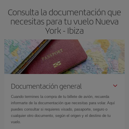
flexible.
Lo normal es que
cuanto antes
reserves tus billetes de
Consulta la documentación que
avión más baratos te saldrán. Además, si buscas los vuelos con
las fechas y los horarios del viaje un poco abiertos, podrás
elegir
necesitas para tu vuelo Nueva
el precio más barato.
York - Ibiza
Documentación general
Cuando termines la compra de tu billete de avión, recuerda
informarte de la documentación que necesitas para volar. Aquí
puedes consultar si requieres visado, pasaporte, seguro o
cualquier otro documento, según el origen y el destino de tu
vuelo.