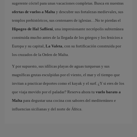
sugerente cóctel para unas vacaciones completas. Busca en nuestras
ofertas de vuelos a Malta
y descubre sus fortalezas medievales, sus
templos prehistóricos, sus centenares de iglesias…No te pierdas el
Hipogeo de Hal Saflieni
, una impresionante necrópolis subterránea
construida mucho antes de la llegada de los griegos y los fenicios a
Europa y su capital,
La Valeta
, con su fortificación construida por
los cruzados de la Orden de Malta.
Y por supuesto, sus idílicas playas de aguas turquesas y sus
magníficas grutas esculpidas por el viento, el mar y el tiempo que
invitan a practicar deportes como el kayak y el surf. ¿Y si eres de los
que viaja movido por el paladar? Reserva ahora tu
vuelo barato a
Malta
para degustar una cocina con sabores del mediterráneo e
influencias sicilianas y del norte de África.