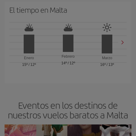
El tiempo en Malta
Febrero
Enero
Marzo
14º
/
12º
15º
/
12º
16º
/
13º
Eventos en los destinos de
nuestros vuelos baratos a Malta