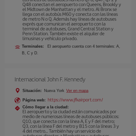
Q48 conectan el aeropuerto con Queens, Brookly y
el Midtown de Manhattan y el metro. Al Bronx se
llega con el autobús M60 y conecta con las líneas
de metro N o Q. Además hay líneas de autobuses
exprés que comunican el aeropuerto con la
terminal de autobuses, Grand Central Station y
Penn Station. También existe el alquiler de
limusinas y vehículo privado.
Terminales:
El aeropuerto cuenta con 4 terminales: A,
B, C y D.
Internacional John F. Kennedy
Situación:
Nueva York
Ver en mapa
https://www.jfkairport.com/
Página web:
Cómo llegar a la ciudad:
El aeropuerto y la ciudad están comunicados por
medio de numerosas líneas de autobuses públicos:
Q10, que conecta con la línea A, E y F del metro;
Q3, con la línea F del metro y B15 con la líneas 3 y
4 del metro… También hay un servicio de
autobuses directos a Manhattan y autobuses