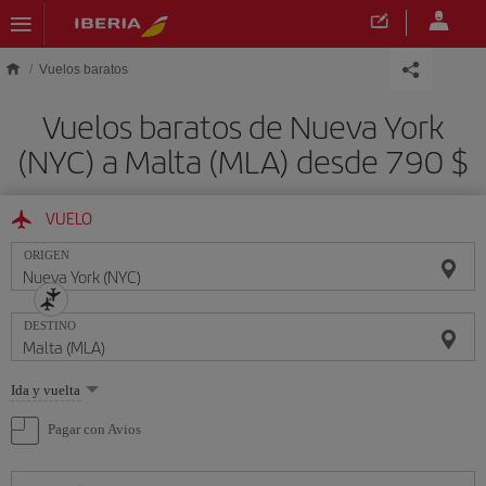
Saltar al contenido principal
Vuelos baratos
Vuelos baratos de Nueva York
(NYC) a Malta (MLA) desde 790 $
VUELO
ORIGEN
DESTINO
Seleccione
Ida y vuelta
una
opción
Pagar con Avios