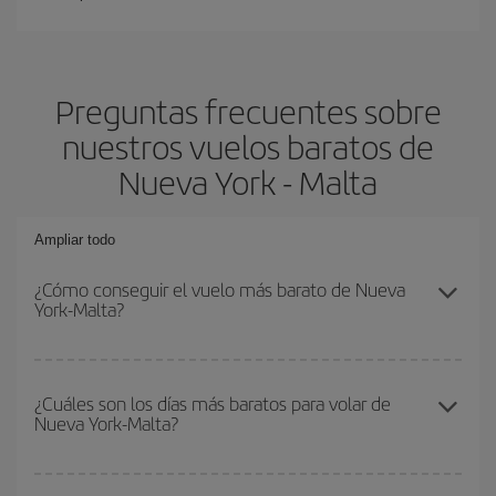
Preguntas frecuentes sobre
nuestros vuelos baratos de
Nueva York - Malta
Ampliar todo
¿Cómo conseguir el vuelo más barato de Nueva
York-Malta?
Podrás ahorrar en tu billete de avión de Nueva York-Malta-dest y
conseguir el vuelo más barato si evitas temporadas altas,
¿Cuáles son los días más baratos para volar de
Nueva York-Malta?
compras con antelación y puedes ser flexible con las fechas y
horarios de ida y vuelta.
Para saber qué días te saldrá más económico volar, solo tienes