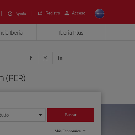
Registro
Acceso
Ayuda
cia Iberia
Iberia Plus
h (PER)
dulto
Buscar
o día/mes/año
Más Económica