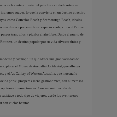
uada en la costa suroeste del país. Esta ciudad costera se
 inviernos suaves, lo que la convierte en un destino atractivo
playas, como Cottesloe Beach y Scarborough Beach, ideales
 también destaca por su extenso espacio verde, como el Parque
paseos tranquilos y picnics al aire libre. Desde el puerto de
a Rottnest, un destino popular por su vida silvestre única y
d moderna y cosmopolita que ofrece una gran variedad de
den explorar el Museo de Australia Occidental, que alberga
os, y el Art Gallery of Western Australia, que muestra lo
nocida por su próspera escena gastronómica, con numerosos
sta opciones internacionales. Con su combinación de
 satisface a todo tipo de viajeros, desde los aventureros
ar con vuelos baratos.