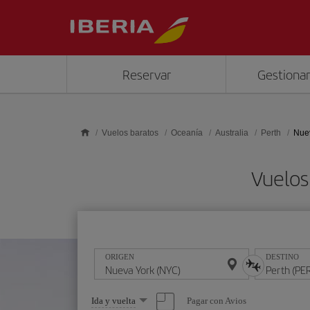
Saltar al contenido principal
Reservar
Gestionar
Vuelos baratos
Oceanía
Australia
Perth
Nuev
Vuelos
ORIGEN
DESTINO
Seleccione
Pagar con Avios
Ida y vuelta