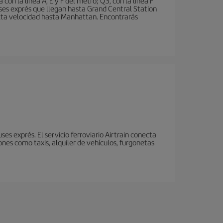
n la línea A, E y F del metro; Q3, con la línea F
ses exprés que llegan hasta Grand Central Station
 alta velocidad hasta Manhattan. Encontrarás
s exprés. El servicio ferroviario Airtrain conecta
nes como taxis, alquiler de vehículos, furgonetas