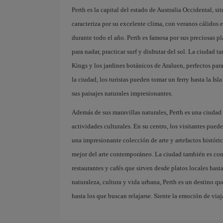
Perth es la capital del estado de Australia Occidental, sit
caracteriza por su excelente clima, con veranos cálidos e
durante todo el año. Perth es famosa por sus preciosas 
para nadar, practicar surf y disfrutar del sol. La ciudad
Kings y los jardines botánicos de Araluen, perfectos para 
la ciudad, los turistas pueden tomar un ferry hasta la Isl
sus paisajes naturales impresionantes.
Además de sus maravillas naturales, Perth es una ciuda
actividades culturales. En su centro, los visitantes pue
una impresionante colección de arte y artefactos históric
mejor del arte contemporáneo. La ciudad también es co
restaurantes y cafés que sirven desde platos locales ha
naturaleza, cultura y vida urbana, Perth es un destino que
hasta los que buscan relajarse. Siente la emoción de viaj