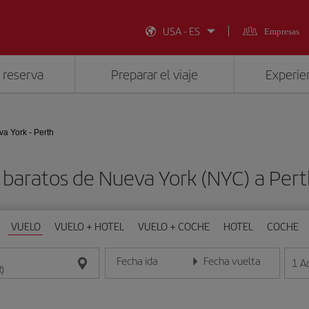
USA - ES
Empresas
 reserva
Preparar el viaje
Experien
a York - Perth
 baratos de Nueva York (NYC) a Pert
VUELO
VUELO + HOTEL
VUELO + COCHE
HOTEL
COCHE
Fecha ida
Fecha vuelta
1
A
Introduce la fecha en formato día/mes/año
Introduce la fecha en format