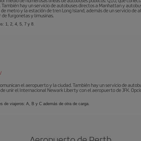
r medio de numerosas líneas de autobuses públicos: Q10, que conecta co
o… También hay un servicio de autobuses directos a Manhattan y autobu
d de metro y la estación de tren Long Island, además de un servicio de
r de furgonetas y limusinas.
: 1, 2, 4, 5, 7 y 8.
/
omunican el aeropuerto y la ciudad. También hay un servicio de autobuse
de unir el Internacional Newark Liberty con el aeropuerto de JFK. Opcio
es de viajeros: A, B y C además de otra de carga.
Aeropuerto de Perth