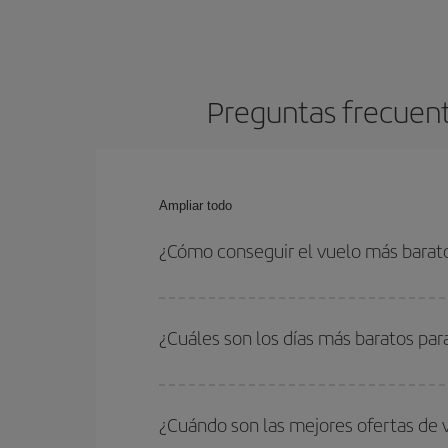
Preguntas frecuent
Ampliar todo
¿Cómo conseguir el vuelo más barat
Podrás ahorrar en tu billete de avión de Nueva Yo
fechas y horarios de ida y vuelta.
¿Cuáles son los días más baratos par
Para saber qué días te saldrá más económico vol
quieres ir y en qué fechas habías pensado viajar
¿Cuándo son las mejores ofertas de 
para que puedas encontrar la mejor oferta. Ademá