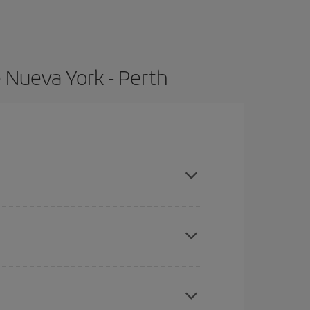
 Nueva York - Perth
mpras con antelación y puedes ser flexible con las
ratos
. Dinos desde dónde vuelas, a dónde
ra días cercanos
, tanto de ida como de vuelta,
gunos
horarios
puede que te hagan ahorrar aún