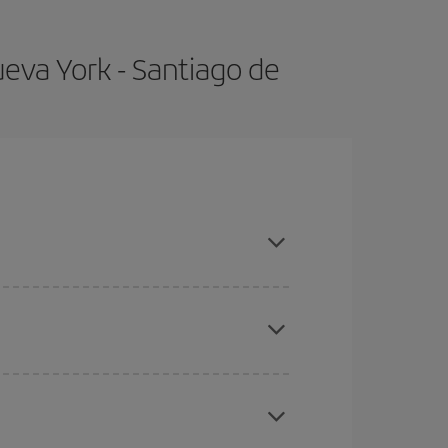
eva York - Santiago de
emporadas altas, compras con antelación y puedes
ratos
. Dinos desde dónde vuelas, a dónde
ra días cercanos
, tanto de ida como de vuelta,
gunos
horarios
puede que te hagan ahorrar aún