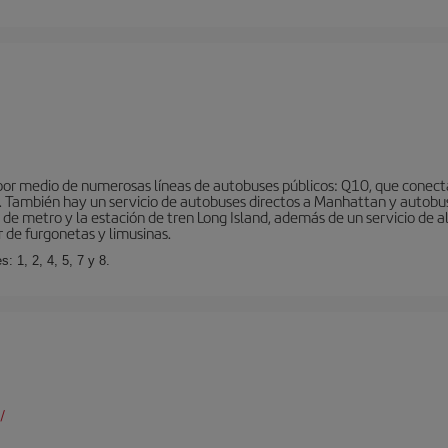
r medio de numerosas líneas de autobuses públicos: Q10, que conecta co
o… También hay un servicio de autobuses directos a Manhattan y autobu
d de metro y la estación de tren Long Island, además de un servicio de
r de furgonetas y limusinas.
: 1, 2, 4, 5, 7 y 8.
/