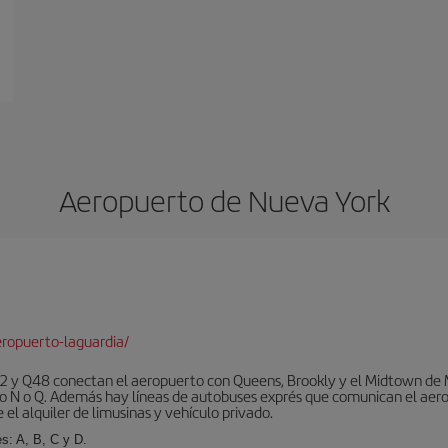
Aeropuerto de Nueva York
ropuerto-laguardia/
 y Q48 conectan el aeropuerto con Queens, Brookly y el Midtown de Ma
o N o Q. Además hay líneas de autobuses exprés que comunican el aero
el alquiler de limusinas y vehículo privado.
s: A, B, C y D.