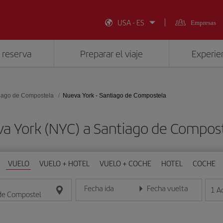
USA - ES
Empresas
 reserva
Preparar el viaje
Experien
iago de Compostela
Nueva York - Santiago de Compostela
va York (NYC) a Santiago de Compos
VUELO
VUELO + HOTEL
VUELO + COCHE
HOTEL
COCHE
Fecha ida
Fecha vuelta
1
A
Introduce la fecha en formato día/mes/año
Introduce la fecha en format