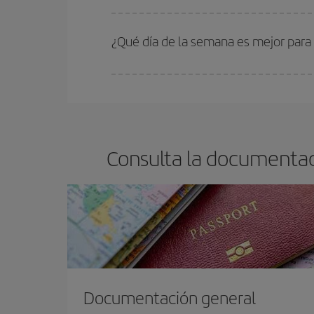
En Iberia, tenemos distintas tarifas para garantiz
¿Qué día de la semana es mejor para
Cualquier día de la semana puedes encontrar vuel
reserves tus billetes de avión más baratos te sal
barato.
Consulta la documentac
Documentación general