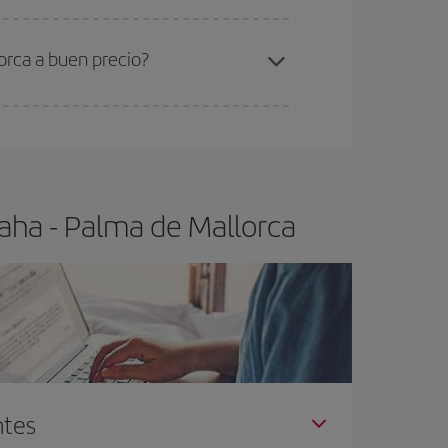
ra el vuelo más barato.
orca a buen precio?
ser flexible.
Lo normal es que
cuanto antes
 poco abiertos, podrás
elegir el precio más
aha - Palma de Mallorca
ntes