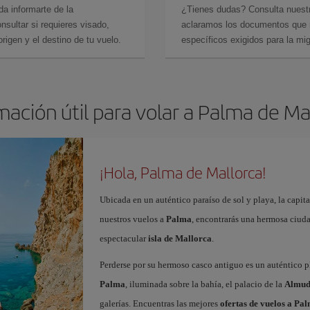
da informarte de la
¿Tienes dudas? Consulta nues
sultar si requieres visado,
aclaramos los documentos que ne
rigen y el destino de tu vuelo.
específicos exigidos para la mi
mación útil para volar a Palma de Ma
¡Hola, Palma de Mallorca!
Ubicada en un auténtico paraíso de sol y playa, la capita
nuestros vuelos a
Palma
, encontrarás una hermosa ciudad
espectacular
isla de Mallorca
.
Perderse por su hermoso casco antiguo es un auténtico pl
Palma
, iluminada sobre la bahía, el palacio de la
Almud
galerías. Encuentras las mejores
ofertas de vuelos a Pa