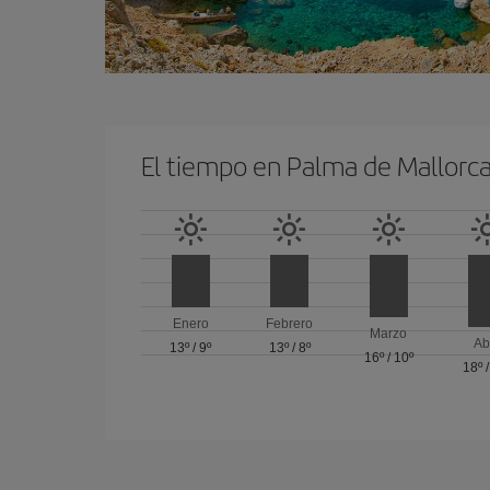
El tiempo en Palma de Mallorc
Enero
Febrero
Marzo
Ab
13º
/
9º
13º
/
8º
16º
/
10º
18º