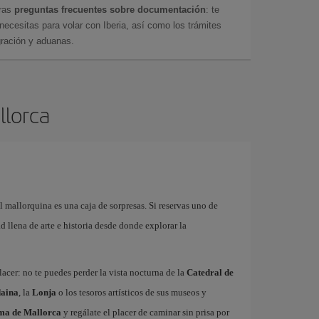
tras
preguntas frecuentes sobre documentación
: te
cesitas para volar con Iberia, así como los trámites
gración y aduanas.
llorca
l mallorquina es una caja de sorpresas. Si reservas uno de
 llena de arte e historia desde donde explorar la
acer: no te puedes perder la vista nocturna de la
Catedral de
aina
, la
Lonja
o los tesoros artísticos de sus museos y
lma de Mallorca
y regálate el placer de caminar sin prisa por