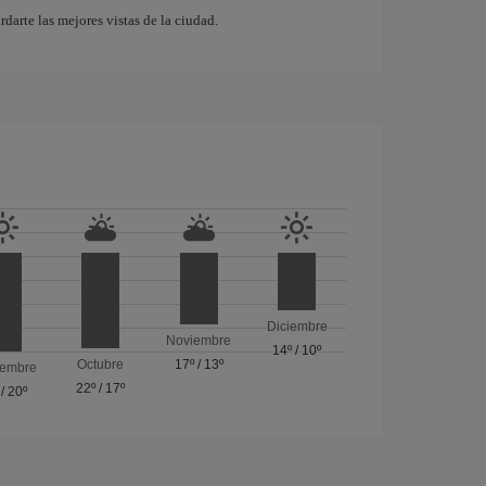
rdarte las mejores vistas de la ciudad.
Diciembre
Noviembre
14º
/
10º
Octubre
17º
/
13º
iembre
22º
/
17º
/
20º