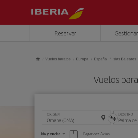
Saltar al contenido principal
Reservar
Gestionar
Vuelos baratos
Europa
España
Islas Baleares
Vuelos bar
ORIGEN
DESTINO
Seleccione
Pagar con Avios
Ida y vuelta