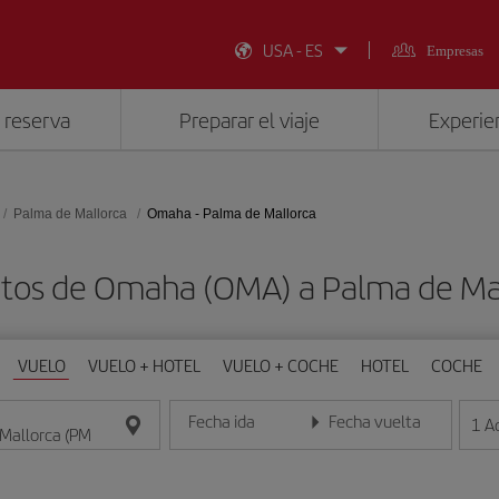
USA - ES
Empresas
 reserva
Preparar el viaje
Experien
Palma de Mallorca
Omaha - Palma de Mallorca
atos de Omaha (OMA) a Palma de Mal
VUELO
VUELO + HOTEL
VUELO + COCHE
HOTEL
COCHE
Fecha ida
Fecha vuelta
1
A
Introduce la fecha en formato día/mes/año
Introduce la fecha en format