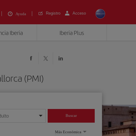
Registro
Acceso
Ayuda
cia Iberia
Iberia Plus
lorca (PMI)
dulto
Buscar
o día/mes/año
Más Económica