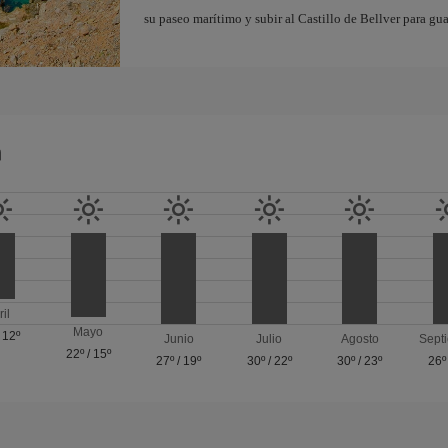
su paseo marítimo y subir al Castillo de Bellver para gua
a
ril
Mayo
/
12º
Junio
Julio
Agosto
Sept
22º
/
15º
27º
/
19º
30º
/
22º
30º
/
23º
26º