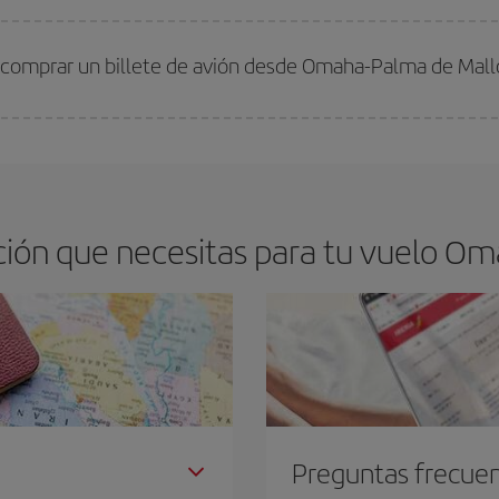
arte el mejor precio según tus necesidades de viaje. La tarifa básica, te asegu
 comprar un billete de avión desde Omaha-Palma de Mall
os baratos. Las claves para encontrar los mejores precios son
anticiparte y 
drán. Además, si buscas los vuelos con las fechas y los horarios del viaje un
ión que necesitas para tu vuelo Om
Preguntas frecue