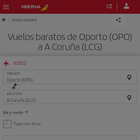
Saltar al contenido principal
Vuelos baratos
Vuelos baratos de Oporto (OPO)
a A Coruña (LCG)
VUELO
ORIGEN
DESTINO
Seleccione
Ida y vuelta
una
opción
Pagar con Avios