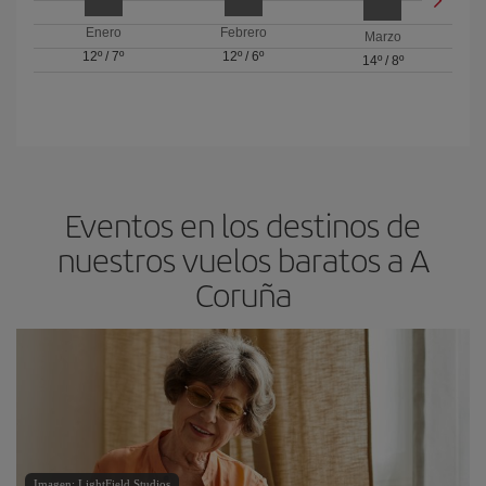
Enero
Febrero
Marzo
12º
/
7º
12º
/
6º
14º
/
8º
Eventos en los destinos de
nuestros vuelos baratos a A
Coruña
Imagen: LightField Studios