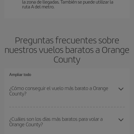
la zona de llegadas. También se puede utilizar la
ruta A del metro.
Preguntas frecuentes sobre
nuestros vuelos baratos a Orange
County
Ampliar todo
¿Cómo conseguir el vuelo más barato a Orange
County?
Podrás ahorrar en tu billete de avión y conseguir el vuelo más
barato si evitas temporadas altas, compras con antelación y
¿Cuáles son los días más baratos para volar a
Orange County?
puedes ser flexible con las fechas y horarios de ida y vuelta.
Además, si no tienes decidido un destino concreto para tu viaje,