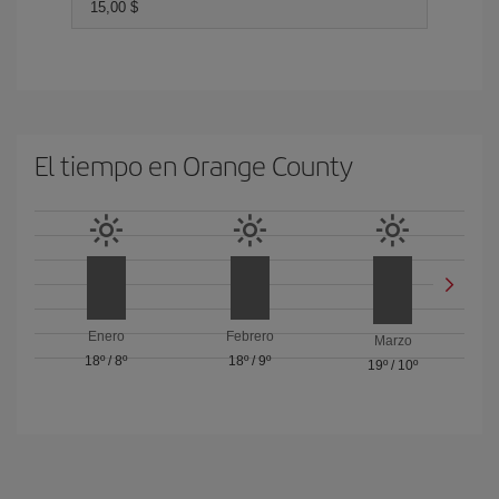
15,00 $
El tiempo en Orange County
Enero
Febrero
Marzo
18º
/
8º
18º
/
9º
19º
/
10º