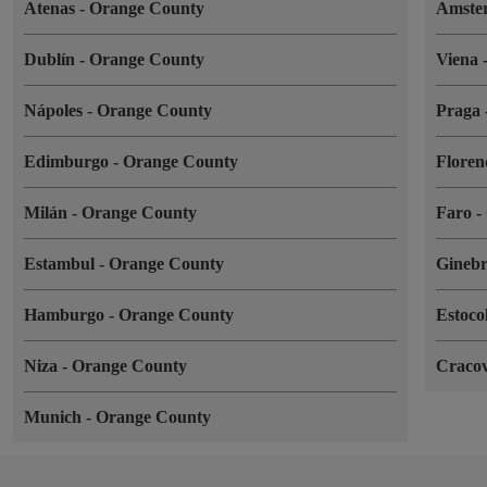
Atenas
-
Orange County
Amste
Dublín
-
Orange County
Viena
Nápoles
-
Orange County
Praga
Edimburgo
-
Orange County
Floren
Milán
-
Orange County
Faro
-
Estambul
-
Orange County
Gineb
Hamburgo
-
Orange County
Estoc
Niza
-
Orange County
Craco
Munich
-
Orange County