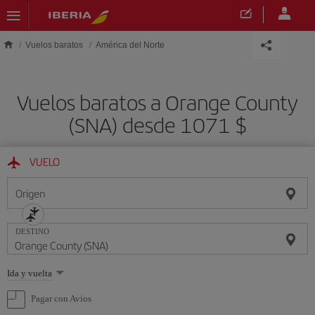
Saltar al contenido principal
Vuelos baratos
América del Norte
Vuelos baratos a Orange County
(SNA) desde 1071 $
VUELO
Origen
DESTINO
Seleccione
Ida y vuelta
una
opción
Pagar con Avios