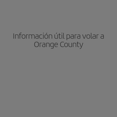
precio según tus necesidades de viaje. La tarifa básica, te
asegura el vuelo más barato.
Información útil para volar a
Orange County