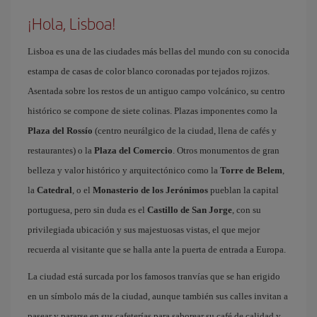
¡Hola, Lisboa!
Lisboa es una de las ciudades más bellas del mundo con su conocida
estampa de casas de color blanco coronadas por tejados rojizos.
Asentada sobre los restos de un antiguo campo volcánico, su centro
histórico se compone de siete colinas. Plazas imponentes como la
Plaza del Rossío
(centro neurálgico de la ciudad, llena de cafés y
restaurantes) o la
Plaza del Comercio
. Otros monumentos de gran
belleza y valor histórico y arquitectónico como la
Torre de Belem
,
la
Catedral
, o el
Monasterio de los Jerónimos
pueblan la capital
portuguesa, pero sin duda es el
Castillo de San Jorge
, con su
privilegiada ubicación y sus majestuosas vistas, el que mejor
recuerda al visitante que se halla ante la puerta de entrada a Europa.
La ciudad está surcada por los famosos tranvías que se han erigido
en un símbolo más de la ciudad, aunque también sus calles invitan a
pasear y pararse en sus cafeterías para saborear su café de calidad y