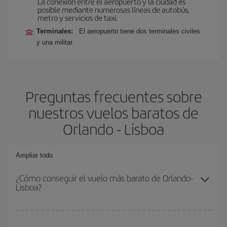
La conexión entre el aeropuerto y la ciudad es
posible mediante numerosas líneas de autobús,
metro y servicios de taxi.
Terminales:
El aeropuerto tiene dos terminales civiles
y una militar.
Preguntas frecuentes sobre
nuestros vuelos baratos de
Orlando - Lisboa
Ampliar todo
¿Cómo conseguir el vuelo más barato de Orlando-
Lisboa?
Podrás ahorrar en tu billete de avión de Orlando-Lisboa-dest y
conseguir el vuelo más barato si evitas temporadas altas,