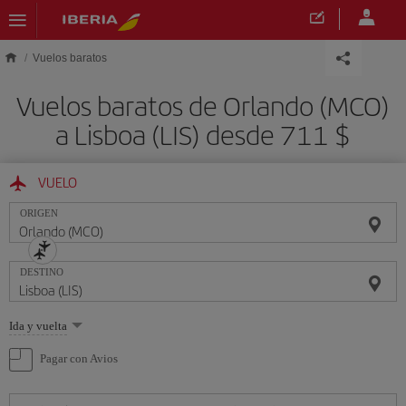
Saltar al contenido principal
Vuelos baratos
Vuelos baratos de Orlando (MCO)
a Lisboa (LIS) desde 711 $
VUELO
ORIGEN
DESTINO
Seleccione
Ida y vuelta
una
opción
Pagar con Avios