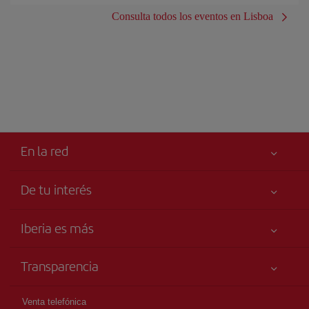
Consulta todos los eventos en Lisboa
En la red
De tu interés
Tu seguridad es lo primero
Iberia es más
Accesibilidad
Noticias y Novedades
Compromiso de servicio
Transparencia
Grupo Iberia
Publicidad
Información Legal
Accionistas e Inversores
Mapa del sitio
Venta telefónica