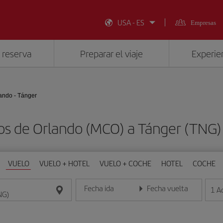
USA - ES
Empresas
 reserva
Preparar el viaje
Experien
ando - Tánger
os de Orlando (MCO) a Tánger (TNG
VUELO
VUELO + HOTEL
VUELO + COCHE
HOTEL
COCHE
Fecha ida
Fecha vuelta
1
A
Introduce la fecha en formato día/mes/año
Introduce la fecha en format