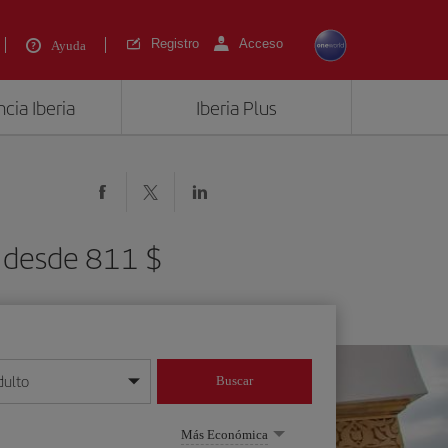
Registro
Acceso
Ayuda
cia Iberia
Iberia Plus
) desde 811 $
dulto
Buscar
o día/mes/año
Más Económica