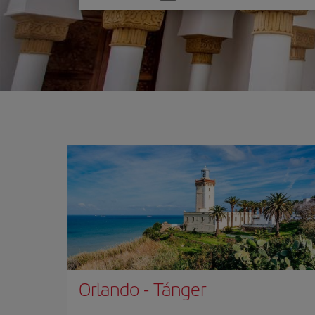
una
opción
Orlando
-
Tánger