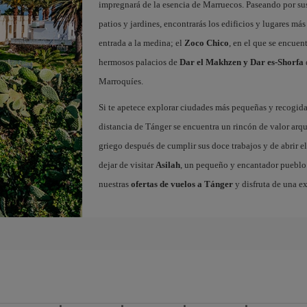
impregnará de la esencia de Marruecos. Paseando por sus 
patios y jardines, encontrarás los edificios y lugares m
entrada a la medina; el
Zoco Chico
, en el que se encuen
hermosos palacios de
Dar el Makhzen y Dar es-Shorfa
Marroquíes.
Si te apetece explorar ciudades más pequeñas y recogidas
distancia de Tánger se encuentra un rincón de valor arq
griego después de cumplir sus doce trabajos y de abrir el
dejar de visitar
Asilah
, un pequeño y encantador pueblo c
nuestras
ofertas de vuelos a Tánger
y disfruta de una e