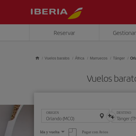
Saltar al contenido principal
Reservar
Gestionar
Vuelos baratos
África
Marruecos
Tánger
Orl
Vuelos barat
ORIGEN
DESTINO
Seleccione
Pagar con Avios
Ida y vuelta