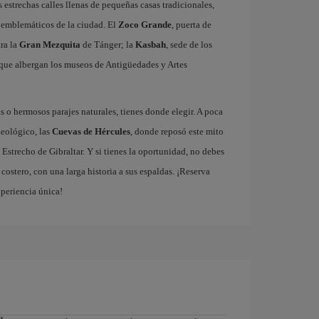
estrechas calles llenas de pequeñas casas tradicionales,
ás emblemáticos de la ciudad. El
Zoco Grande
, puerta de
tra la
Gran Mezquita
de Tánger; la
Kasbah
, sede de los
que albergan los museos de Antigüedades y Artes
 o hermosos parajes naturales, tienes donde elegir. A poca
ueológico, las
Cuevas de Hércules
, donde reposó este mito
 Estrecho de Gibraltar. Y si tienes la oportunidad, no debes
ostero, con una larga historia a sus espaldas. ¡Reserva
xperiencia única!