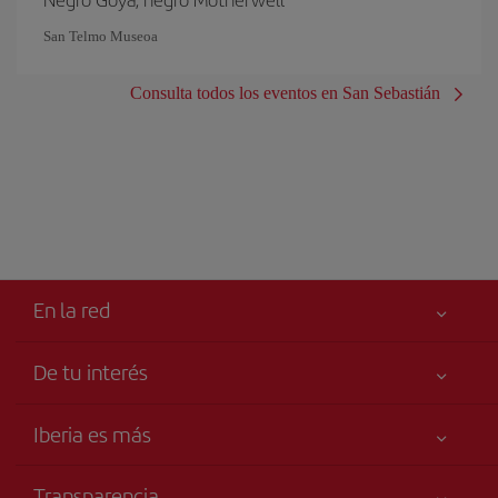
San Telmo Museoa
Consulta todos los eventos en San Sebastián
En la red
De tu interés
Tu seguridad es lo primero
Iberia es más
Accesibilidad
Noticias y Novedades
Compromiso de servicio
Transparencia