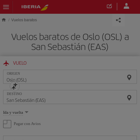
Saltar al contenido principal
Vuelos baratos
Vuelos baratos de Oslo (OSL) a
San Sebastián (EAS)
VUELO
ORIGEN
DESTINO
Seleccione
Ida y vuelta
una
opción
Pagar con Avios