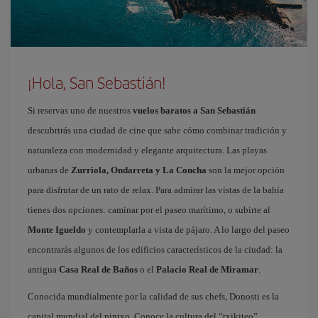
¡Hola, San Sebastián!
Si reservas uno de nuestros
vuelos baratos a San Sebastián
descubrirás una ciudad de cine que sabe cómo combinar tradición y
naturaleza con modernidad y elegante arquitectura. Las playas
urbanas de
Zurriola, Ondarreta y La Concha
son la mejor opción
para disfrutar de un rato de relax. Para admirar las vistas de la bahía
tienes dos opciones: caminar por el paseo marítimo, o subirte al
Monte Igueldo
y contemplarla a vista de pájaro. A lo largo del paseo
encontrarás algunos de los edificios característicos de la ciudad: la
antigua
Casa Real de Baños
o el
Palacio Real de Miramar
.
Conocida mundialmente por la calidad de sus chefs, Donosti es la
capital mundial del pintxo. Conoce la cultura del “txikiteo”