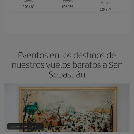
Enero
Febrero
Marzo
10º
/
6º
10º
/
5º
13º
/
7º
Eventos en los destinos de
nuestros vuelos baratos a San
Sebastián
Imagen: Rawpixel.com