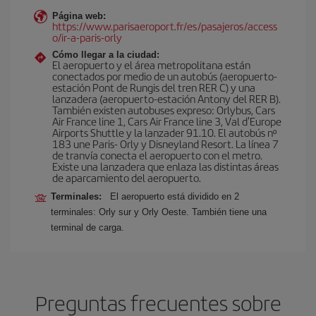
Página web:
https://www.parisaeroport.fr/es/pasajeros/access
o/ir-a-paris-orly
Cómo llegar a la ciudad:
El aeropuerto y el área metropolitana están
conectados por medio de un autobús (aeropuerto-
estación Pont de Rungis del tren RER C) y una
lanzadera (aeropuerto-estación Antony del RER B).
También existen autobuses expreso: Orlybus, Cars
Air France line 1, Cars Air France line 3, Val d'Europe
Airports Shuttle y la lanzader 91.10. El autobús nº
183 une Paris- Orly y Disneyland Resort. La línea 7
de tranvía conecta el aeropuerto con el metro.
Existe una lanzadera que enlaza las distintas áreas
de aparcamiento del aeropuerto.
Terminales:
El aeropuerto está dividido en 2
terminales: Orly sur y Orly Oeste. También tiene una
terminal de carga.
Preguntas frecuentes sobre