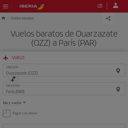
Saltar al contenido principal
Vuelos baratos
Vuelos baratos de Ouarzazate
(OZZ) a París (PAR)
VUELO
ORIGEN
DESTINO
Seleccione
Ida y vuelta
una
opción
Pagar con Avios