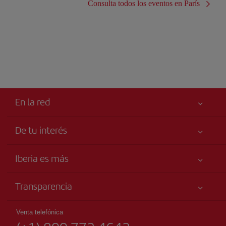
Consulta todos los eventos en París
En la red
De tu interés
Tu seguridad es lo primero
Iberia es más
Accesibilidad
Noticias y Novedades
Compromiso de servicio
Transparencia
Grupo Iberia
Publicidad
Información Legal
Accionistas e Inversores
Mapa del sitio
Venta telefónica
Condiciones Transporte
Nuestras Alianzas