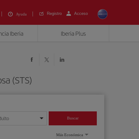
Registro
Acceso
Ayuda
cia Iberia
Iberia Plus
sa (STS)
dulto
Buscar
o día/mes/año
Más Económica