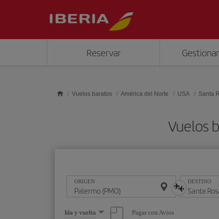
Saltar al contenido principal
Reservar
Gestionar
Vuelos baratos
América del Norte
USA
Santa 
Vuelos 
ORIGEN
DESTINO
Seleccione
Pagar con Avios
Ida y vuelta