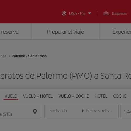
USA - ES
Empresas
 reserva
Preparar el viaje
Experien
Rosa
Palermo - Santa Rosa
baratos de Palermo (PMO) a Santa Ro
VUELO
VUELO + HOTEL
VUELO + COCHE
HOTEL
COCHE
Fecha ida
Fecha vuelta
1
A
Introduce la fecha en formato día/mes/año
Introduce la fecha en format