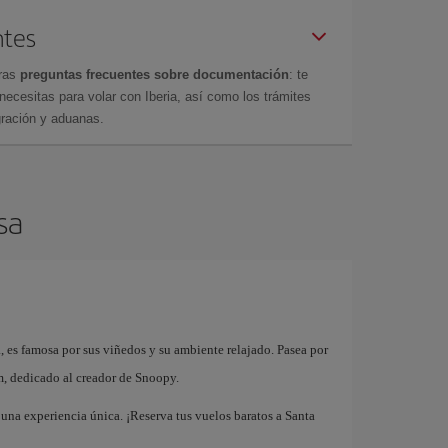
ntes
tras
preguntas frecuentes sobre documentación
: te
cesitas para volar con Iberia, así como los trámites
gración y aduanas.
sa
 es famosa por sus viñedos y su ambiente relajado. Pasea por
m, dedicado al creador de Snoopy.
una experiencia única. ¡Reserva tus vuelos baratos a Santa