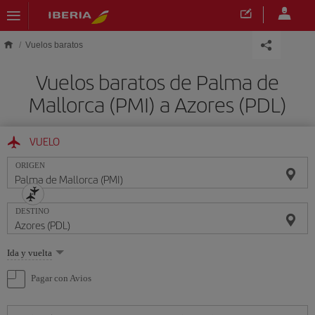
Saltar al contenido principal
Vuelos baratos
Vuelos baratos de Palma de
Mallorca (PMI) a Azores (PDL)
VUELO
ORIGEN
DESTINO
Seleccione
Ida y vuelta
una
opción
Pagar con Avios