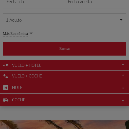
Fecha ida
Fecha vuelta
1
Adulto
Mis fechas son flexibles
Mis fechas son flexibles
Más Económica
1
+
Adulto
agosto
agosto
2026
2026
Más de 11 años
Buscar
Lunes
Lunes
Martes
Martes
Miércoles
Miércoles
Jueves
Jueves
Viernes
Viernes
Sábado
Sábado
Domingo
Domingo
L
L
M
M
X
X
J
J
V
V
S
S
D
D
0
+
Niño
De 2 a 11 años
VUELO + HOTEL
1
1
2
2
3
3
4
4
5
5
6
6
7
7
8
8
9
9
VUELO + COCHE
0
+
Bebé
10
10
11
11
12
12
13
13
14
14
15
15
16
16
Menos de 2 años
HOTEL
17
17
18
18
19
19
20
20
21
21
22
22
23
23
24
24
25
25
26
26
27
27
28
28
29
29
30
30
COCHE
31
31