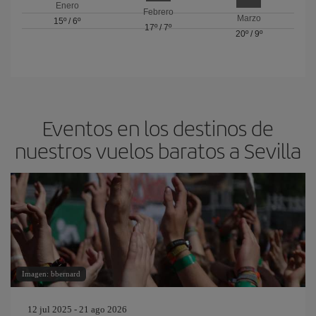
Enero
Febrero
Marzo
15º
/
6º
17º
/
7º
20º
/
9º
Eventos en los destinos de
nuestros vuelos baratos a Sevilla
Imagen: bbernard
12 jul 2025 - 21 ago 2026