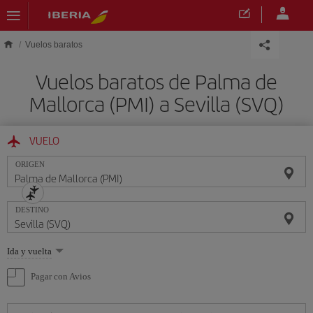
Saltar al contenido principal
Vuelos baratos
Vuelos baratos de Palma de
Mallorca (PMI) a Sevilla (SVQ)
VUELO
ORIGEN
DESTINO
Seleccione
Ida y vuelta
una
opción
Pagar con Avios