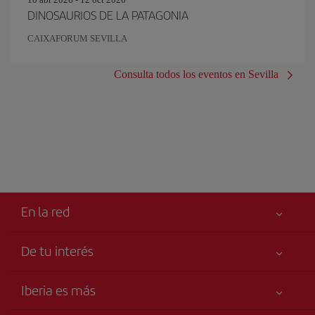
DINOSAURIOS DE LA PATAGONIA
CAIXAFORUM SEVILLA
Consulta todos los eventos en Sevilla
En la red
De tu interés
Tu seguridad es lo primero
Iberia es más
Accesibilidad