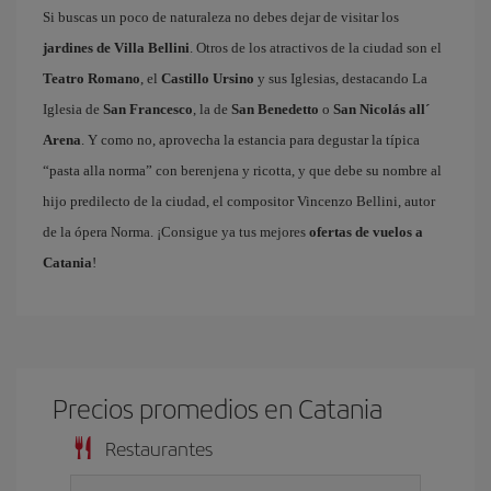
Si buscas un poco de naturaleza no debes dejar de visitar los
jardines de Villa Bellini
. Otros de los atractivos de la ciudad son el
Teatro Romano
, el
Castillo Ursino
y sus Iglesias, destacando La
Iglesia de
San Francesco
, la de
San Benedetto
o
San Nicolás all´
Arena
. Y como no, aprovecha la estancia para degustar la típica
“pasta alla norma” con berenjena y ricotta, y que debe su nombre al
hijo predilecto de la ciudad, el compositor Vincenzo Bellini, autor
de la ópera Norma. ¡Consigue ya tus mejores
ofertas de vuelos a
Catania
!
Precios promedios en Catania
Restaurantes