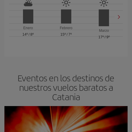
Enero
Febrero
Marzo
14º
/
8º
15º
/
7º
17º
/
9º
Eventos en los destinos de
nuestros vuelos baratos a
Catania