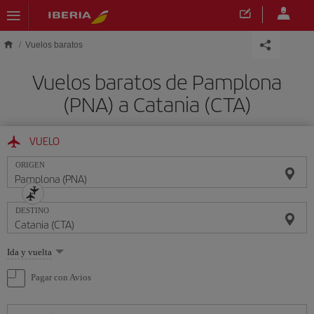
Saltar al contenido principal
Vuelos baratos
Vuelos baratos de Pamplona
(PNA) a Catania (CTA)
VUELO
ORIGEN
DESTINO
Seleccione
Ida y vuelta
una
opción
Pagar con Avios