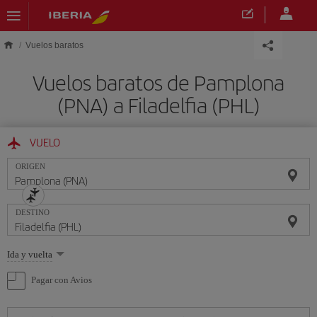
Saltar al contenido principal
Vuelos baratos
Vuelos baratos de Pamplona
(PNA) a Filadelfia (PHL)
VUELO
ORIGEN
DESTINO
Seleccione
Ida y vuelta
una
opción
Pagar con Avios