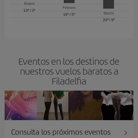
Enero
Febrero
13º
/
3º
Marzo
16º
/
5º
20º
/
9º
Eventos en los destinos de
nuestros vuelos baratos a
Filadelfia
Consulta los próximos eventos