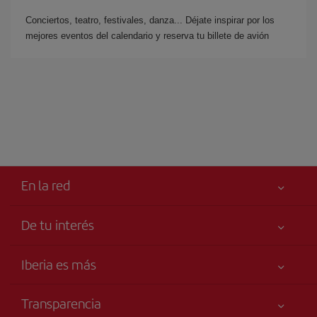
Conciertos, teatro, festivales, danza... Déjate inspirar por los
mejores eventos del calendario y reserva tu billete de avión
En la red
De tu interés
Tu seguridad es lo primero
Iberia es más
Accesibilidad
Noticias y Novedades
Compromiso de servicio
Transparencia
Grupo Iberia
Publicidad