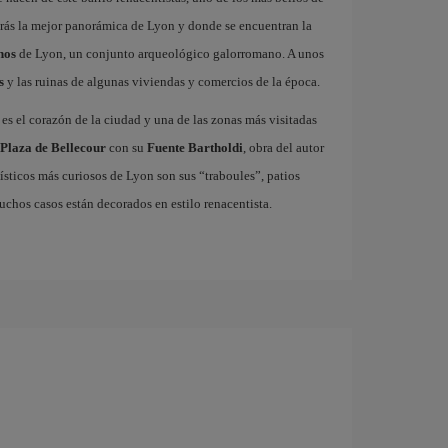
rás la mejor panorámica de Lyon y donde se encuentran la
nos
de Lyon, un conjunto arqueológico galorromano. A unos
s
y las ruinas de algunas viviendas y comercios de la época.
es el corazón de la ciudad y una de las zonas más visitadas
Plaza de Bellecour
con su
Fuente Bartholdi
, obra del autor
nísticos más curiosos de Lyon son sus “traboules”, patios
uchos casos están decorados en estilo renacentista.