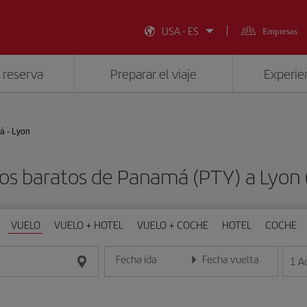
USA - ES
Empresas
 reserva
Preparar el viaje
Experien
 - Lyon
os baratos de Panamá (PTY) a Lyon 
VUELO
VUELO + HOTEL
VUELO + COCHE
HOTEL
COCHE
Fecha ida
Fecha vuelta
1
A
Introduce la fecha en formato día/mes/año
Introduce la fecha en format