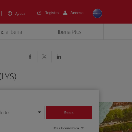
Registro
Acceso
Ayuda
cia Iberia
Iberia Plus
(LYS)
dulto
Buscar
o día/mes/año
Más Económica