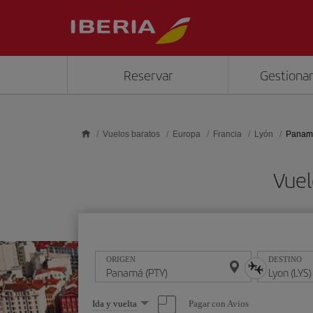
Saltar al contenido principal
Reservar
Gestionar
Vuelos baratos
Europa
Francia
Lyón
Panamá
Vuel
ORIGEN
DESTINO
Seleccione
Pagar con Avios
Ida y vuelta