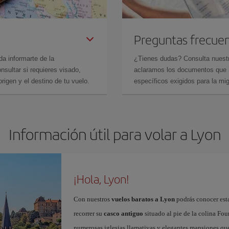
Preguntas frecue
da informarte de la
¿Tienes dudas? Consulta nues
sultar si requieres visado,
aclaramos los documentos que ne
rigen y el destino de tu vuelo.
específicos exigidos para la mi
Información útil para volar a Lyon
¡Hola, Lyon!
Con nuestros
vuelos baratos a Lyon
podrás conocer esta
recorrer su
casco antiguo
situado al pie de la colina Fou
numerosas iglesias llamativas y elegantes mansiones que 