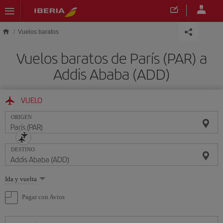
Saltar al contenido principal
Vuelos baratos
Vuelos baratos de París (PAR) a
Addis Ababa (ADD)
VUELO
ORIGEN
DESTINO
Seleccione
Ida y vuelta
una
opción
Pagar con Avios