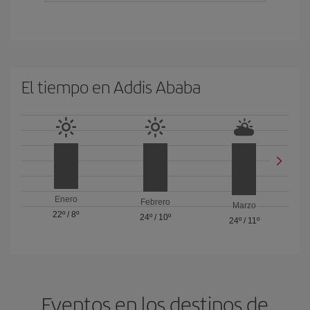
El tiempo en Addis Ababa
Enero
Febrero
Marzo
22º
/
8º
24º
/
10º
24º
/
11º
Eventos en los destinos de