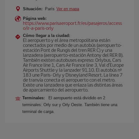
Situación:
París
Ver en mapa
Página web:
https://www.parisaeroport.fr/es/pasajeros/access
o/ir-a-paris-orly
Cómo llegar a la ciudad:
El aeropuerto y el área metropolitana están
conectados por medio de un autobús (aeropuerto-
estación Pont de Rungis del tren RER C) y una
lanzadera (aeropuerto-estación Antony del RER B).
También existen autobuses expreso: Orlybus, Cars
Air France line 1, Cars Air France line 3, Val d'Europe
Airports Shuttle y la lanzader 91.10. El autobús nº
183 une Paris- Orly y Disneyland Resort. La línea 7
de tranvía conecta el aeropuerto con el metro.
Existe una lanzadera que enlaza las distintas áreas
de aparcamiento del aeropuerto.
Terminales:
El aeropuerto está dividido en 2
terminales: Orly sur y Orly Oeste. También tiene una
terminal de carga.