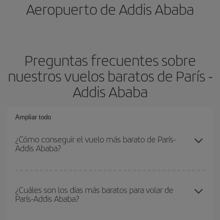
Aeropuerto de Addis Ababa
Preguntas frecuentes sobre
nuestros vuelos baratos de París -
Addis Ababa
Ampliar todo
¿Cómo conseguir el vuelo más barato de París-
Addis Ababa?
Podrás ahorrar en tu billete de avión de París-Addis Ababa-dest y
conseguir el vuelo más barato si evitas temporadas altas,
¿Cuáles son los días más baratos para volar de
París-Addis Ababa?
compras con antelación y puedes ser flexible con las fechas y
horarios de ida y vuelta.