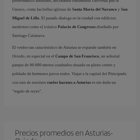
prerrománico asturiano, declarados Patrimonio Universal por la
Unesco, como las bellas iglesias de
Santa María del Naranco
y
San
Miguel de Lillo
. El pasado dialoga en la ciudad con edificios
modernos como el icónico
Palacio de Congresos
diseñado por
Santiago Calatrava.
El verdor tan característico de Asturias se expande también en
Oviedo, en especial en el
Campo de San Francisco
, un señorial
parque de 90.000 metros cuadrados situado en pleno centro y
poblado de hermosos pavos reales. Viajar a la capital del Principado
con uno de nuestros
vuelos baratos a Asturias
es sin duda un
“regalo de reyes”.
Precios promedios en Asturias-