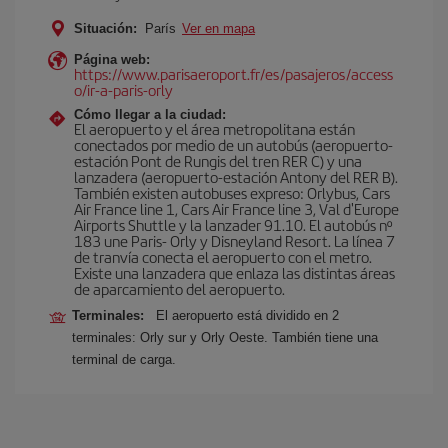
Situación:
París
Ver en mapa
Página web:
https://www.parisaeroport.fr/es/pasajeros/access
o/ir-a-paris-orly
Cómo llegar a la ciudad:
El aeropuerto y el área metropolitana están
conectados por medio de un autobús (aeropuerto-
estación Pont de Rungis del tren RER C) y una
lanzadera (aeropuerto-estación Antony del RER B).
También existen autobuses expreso: Orlybus, Cars
Air France line 1, Cars Air France line 3, Val d'Europe
Airports Shuttle y la lanzader 91.10. El autobús nº
183 une Paris- Orly y Disneyland Resort. La línea 7
de tranvía conecta el aeropuerto con el metro.
Existe una lanzadera que enlaza las distintas áreas
de aparcamiento del aeropuerto.
Terminales:
El aeropuerto está dividido en 2
terminales: Orly sur y Orly Oeste. También tiene una
terminal de carga.