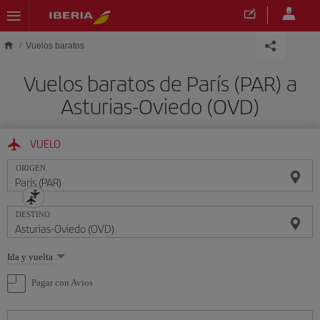
Saltar al contenido principal
Vuelos baratos
Vuelos baratos de París (PAR) a
Asturias-Oviedo (OVD)
VUELO
ORIGEN
DESTINO
Seleccione
Ida y vuelta
una
opción
Pagar con Avios