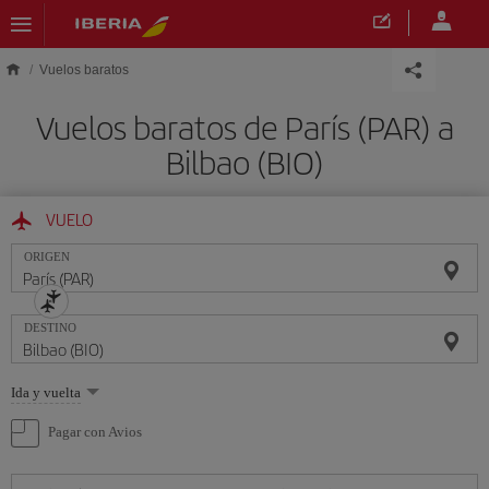
Saltar al contenido principal
Vuelos baratos
Vuelos baratos de París (PAR) a
Bilbao (BIO)
VUELO
ORIGEN
DESTINO
Seleccione
Ida y vuelta
una
opción
Pagar con Avios