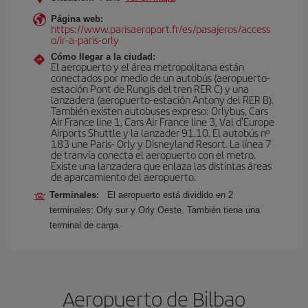
Página web:
https://www.parisaeroport.fr/es/pasajeros/access
o/ir-a-paris-orly
Cómo llegar a la ciudad:
El aeropuerto y el área metropolitana están
conectados por medio de un autobús (aeropuerto-
estación Pont de Rungis del tren RER C) y una
lanzadera (aeropuerto-estación Antony del RER B).
También existen autobuses expreso: Orlybus, Cars
Air France line 1, Cars Air France line 3, Val d'Europe
Airports Shuttle y la lanzader 91.10. El autobús nº
183 une Paris- Orly y Disneyland Resort. La línea 7
de tranvía conecta el aeropuerto con el metro.
Existe una lanzadera que enlaza las distintas áreas
de aparcamiento del aeropuerto.
Terminales:
El aeropuerto está dividido en 2
terminales: Orly sur y Orly Oeste. También tiene una
terminal de carga.
Aeropuerto de Bilbao