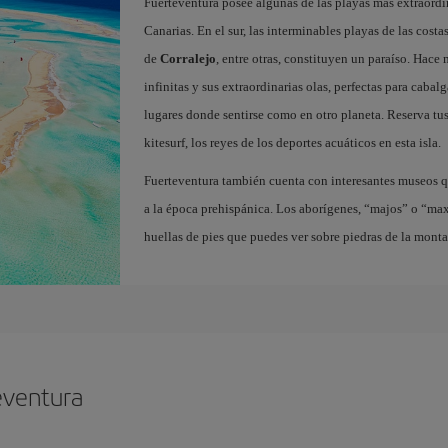
Fuerteventura posee algunas de las playas más extraordin
Canarias. En el sur, las interminables playas de las cost
de
Corralejo
, entre otras, constituyen un paraíso. Hace
infinitas y sus extraordinarias olas, perfectas para cabal
lugares donde sentirse como en otro planeta. Reserva tu
kitesurf, los reyes de los deportes acuáticos en esta isla.
Fuerteventura también cuenta con interesantes museos q
a la época prehispánica. Los aborígenes, “majos” o “ma
huellas de pies que puedes ver sobre piedras de la mont
eventura