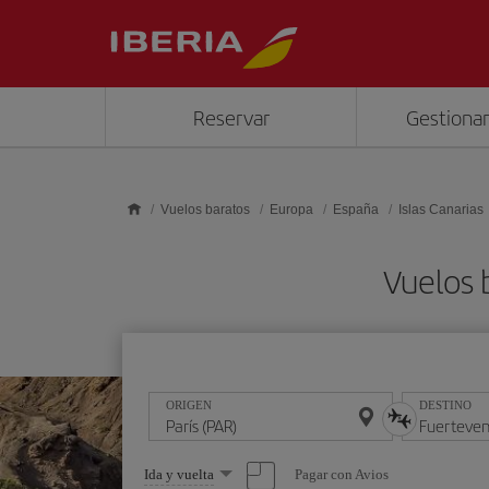
Saltar al contenido principal
Reservar
Gestionar
Vuelos baratos
Europa
España
Islas Canarias
Vuelos 
ORIGEN
DESTINO
Seleccione
Pagar con Avios
Ida y vuelta