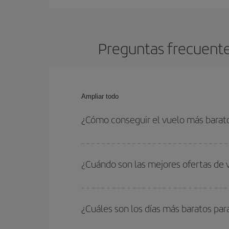
Preguntas frecuentes
Ampliar todo
¿Cómo conseguir el vuelo más barat
Podrás ahorrar en tu billete de avión de París-Fu
las fechas y horarios de ida y vuelta.
¿Cuándo son las mejores ofertas de 
Puedes conseguir los vuelos más baratos viajan
periodos de vacaciones escolares son temporada
¿Cuáles son los días más baratos par
precios encontrarás.