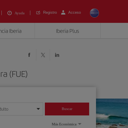
Registro
Acceso
Ayuda
cia Iberia
Iberia Plus
ra (FUE)
dulto
Buscar
o día/mes/año
Más Económica