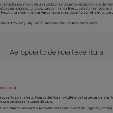
conectados por medio de un autobús (aeropuerto- estación Pont de Rung
obuses expreso: Orlybus, Cars Air France line 1, Cars Air France line 3,
 Resort. La línea 7 de tranvía conecta el aeropuerto con el metro. Exis
minales: Orly sur y Orly Oeste. También tiene una terminal de carga.
Aeropuerto de Fuerteventura
entura.html
puerto son: línea 3, Puerto del Rosario-Caleta de Fuste-Las Salinas, l
e una parada señalizada de taxis.
nal actualmente ampliada y renovada con zonas nuevas de: llegadas, embarqu