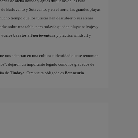
arias de arena dorada y aguas turquesas de las islas
as de Barlovento y Sotavento, y en el norte, las grandes playas
 mucho tiempo que los turistas han descubierto sus arenas
garlas sobre una tabla, pero todavía quedan playas salvajes y
s
vuelos baratos a Fuerteventura
y practica windsurf y
ue nos adentran en una cultura e identidad que se remontan
xos”, dejaron un importante legado como los grabados de
aña de
Tindaya
. Otra visita obligada es
Betancuria