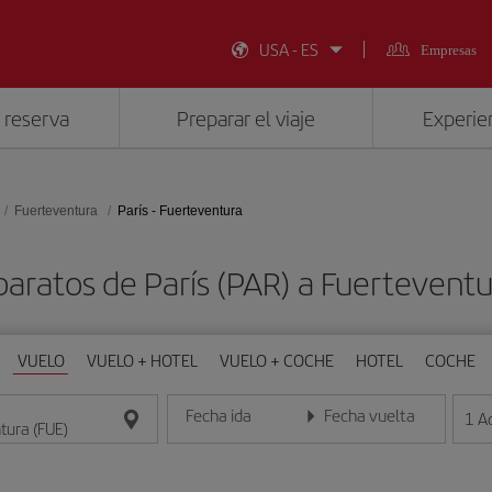
USA - ES
Empresas
 reserva
Preparar el viaje
Experien
Fuerteventura
París - Fuerteventura
baratos de París (PAR) a Fuerteventu
VUELO
VUELO + HOTEL
VUELO + COCHE
HOTEL
COCHE
Fecha ida
Fecha vuelta
1
A
Introduce la fecha en formato día/mes/año
Introduce la fecha en format