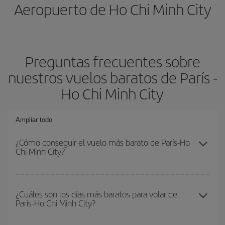
Aeropuerto de Ho Chi Minh City
Preguntas frecuentes sobre
nuestros vuelos baratos de París -
Ho Chi Minh City
Ampliar todo
¿Cómo conseguir el vuelo más barato de París-Ho
Chi Minh City?
Podrás ahorrar en tu billete de avión de París-Ho Chi Minh City-
dest y conseguir el vuelo más barato si evitas temporadas altas,
¿Cuáles son los días más baratos para volar de
París-Ho Chi Minh City?
compras con antelación y puedes ser flexible con las fechas y
horarios de ida y vuelta.