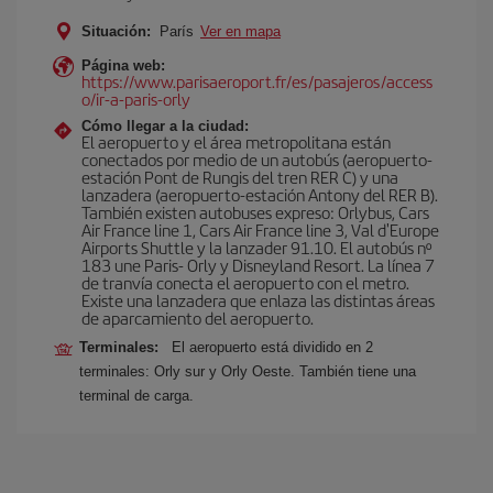
Situación:
París
Ver en mapa
Página web:
https://www.parisaeroport.fr/es/pasajeros/access
o/ir-a-paris-orly
Cómo llegar a la ciudad:
El aeropuerto y el área metropolitana están
conectados por medio de un autobús (aeropuerto-
estación Pont de Rungis del tren RER C) y una
lanzadera (aeropuerto-estación Antony del RER B).
También existen autobuses expreso: Orlybus, Cars
Air France line 1, Cars Air France line 3, Val d'Europe
Airports Shuttle y la lanzader 91.10. El autobús nº
183 une Paris- Orly y Disneyland Resort. La línea 7
de tranvía conecta el aeropuerto con el metro.
Existe una lanzadera que enlaza las distintas áreas
de aparcamiento del aeropuerto.
Terminales:
El aeropuerto está dividido en 2
terminales: Orly sur y Orly Oeste. También tiene una
terminal de carga.