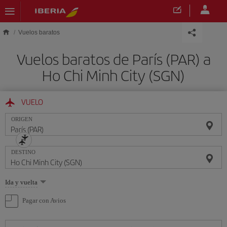
Saltar al contenido principal
Vuelos baratos
Vuelos baratos de París (PAR) a
Ho Chi Minh City (SGN)
VUELO
ORIGEN
DESTINO
Seleccione
Ida y vuelta
una
opción
Pagar con Avios