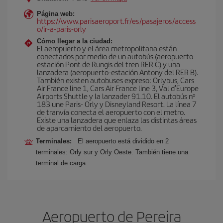
Página web:
https://www.parisaeroport.fr/es/pasajeros/access
o/ir-a-paris-orly
Cómo llegar a la ciudad:
El aeropuerto y el área metropolitana están
conectados por medio de un autobús (aeropuerto-
estación Pont de Rungis del tren RER C) y una
lanzadera (aeropuerto-estación Antony del RER B).
También existen autobuses expreso: Orlybus, Cars
Air France line 1, Cars Air France line 3, Val d'Europe
Airports Shuttle y la lanzader 91.10. El autobús nº
183 une Paris- Orly y Disneyland Resort. La línea 7
de tranvía conecta el aeropuerto con el metro.
Existe una lanzadera que enlaza las distintas áreas
de aparcamiento del aeropuerto.
Terminales:
El aeropuerto está dividido en 2
terminales: Orly sur y Orly Oeste. También tiene una
terminal de carga.
Aeropuerto de Pereira