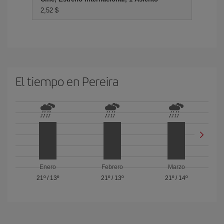
2,52 $
El tiempo en Pereira
Enero
Febrero
Marzo
21º
/
13º
21º
/
13º
21º
/
14º