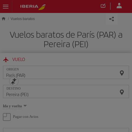
Saltar al contenido principal
Vuelos baratos
Vuelos baratos de París (PAR) a
Pereira (PEI)
VUELO
ORIGEN
DESTINO
Seleccione
Ida y vuelta
una
opción
Pagar con Avios