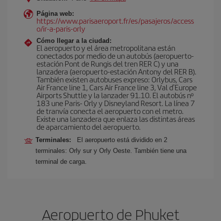
Página web:
https://www.parisaeroport.fr/es/pasajeros/access
o/ir-a-paris-orly
Cómo llegar a la ciudad:
El aeropuerto y el área metropolitana están
conectados por medio de un autobús (aeropuerto-
estación Pont de Rungis del tren RER C) y una
lanzadera (aeropuerto-estación Antony del RER B).
También existen autobuses expreso: Orlybus, Cars
Air France line 1, Cars Air France line 3, Val d'Europe
Airports Shuttle y la lanzader 91.10. El autobús nº
183 une Paris- Orly y Disneyland Resort. La línea 7
de tranvía conecta el aeropuerto con el metro.
Existe una lanzadera que enlaza las distintas áreas
de aparcamiento del aeropuerto.
Terminales:
El aeropuerto está dividido en 2
terminales: Orly sur y Orly Oeste. También tiene una
terminal de carga.
Aeropuerto de Phuket