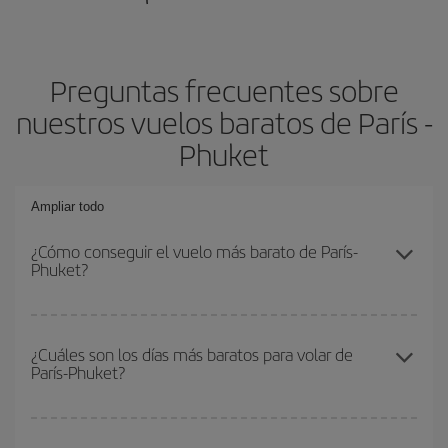
Preguntas frecuentes sobre
nuestros vuelos baratos de París -
Phuket
Ampliar todo
¿Cómo conseguir el vuelo más barato de París-
Phuket?
Podrás ahorrar en tu billete de avión de París-Phuket-dest y
conseguir el vuelo más barato si evitas temporadas altas,
¿Cuáles son los días más baratos para volar de
París-Phuket?
compras con antelación y puedes ser flexible con las fechas y
horarios de ida y vuelta.
Para saber qué días te saldrá más económico volar, solo tienes