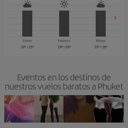
Enero
Febrero
Marzo
28º
/
25º
29º
/
26º
29º
/
26º
Eventos en los destinos de
nuestros vuelos baratos a Phuket