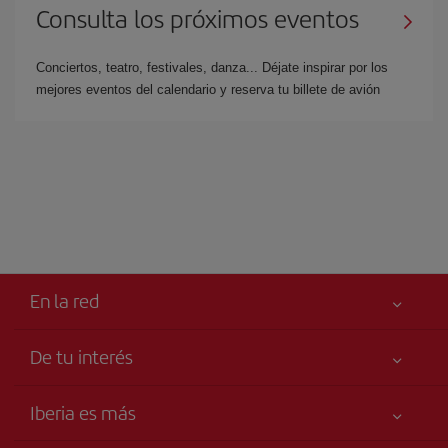
Consulta los próximos eventos
Conciertos, teatro, festivales, danza... Déjate inspirar por los
mejores eventos del calendario y reserva tu billete de avión
En la red
De tu interés
Tu seguridad es lo primero
Iberia es más
Accesibilidad