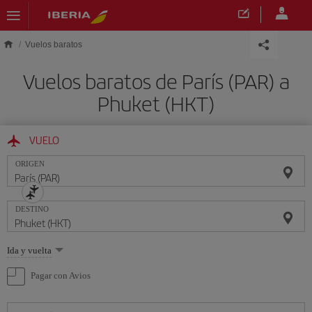
Saltar al contenido principal
Vuelos baratos
Vuelos baratos de París (PAR) a
Phuket (HKT)
VUELO
ORIGEN
DESTINO
Seleccione
Ida y vuelta
una
opción
Pagar con Avios