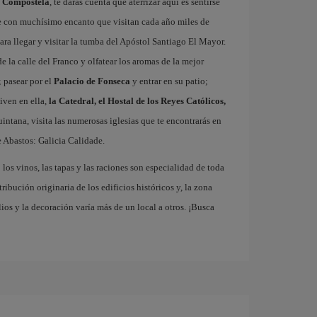
e Compostela
, te darás cuenta que aterrizar aquí es sentirse
e con muchísimo encanto que visitan cada año miles de
ra llegar y visitar la tumba del Apóstol Santiago El Mayor.
e la calle del Franco y olfatear los aromas de la mejor
 pasear por el
Palacio de Fonseca
y entrar en su patio;
iven en ella,
la Catedral, el Hostal de los Reyes Católicos,
Quintana, visita las numerosas iglesias que te encontrarás en
 Abastos: Galicia Calidade.
los vinos, las tapas y las raciones son especialidad de toda
ribución originaria de los edificios históricos y, la zona
os y la decoración varía más de un local a otros. ¡Busca