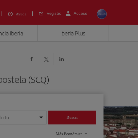
Registro
Acceso
Ayuda
cia Iberia
Iberia Plus
postela (SCQ)
dulto
Buscar
o día/mes/año
Más Económica