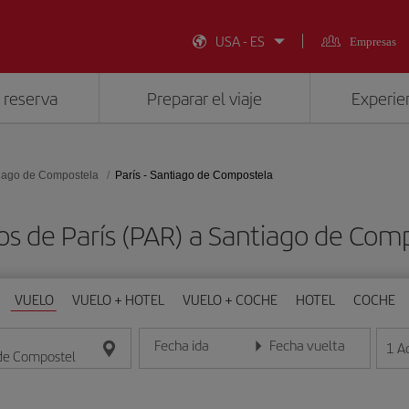
USA - ES
Empresas
 reserva
Preparar el viaje
Experien
iago de Compostela
París - Santiago de Compostela
os de París (PAR) a Santiago de Com
VUELO
VUELO + HOTEL
VUELO + COCHE
HOTEL
COCHE
Fecha ida
Fecha vuelta
1
A
Introduce la fecha en formato día/mes/año
Introduce la fecha en format