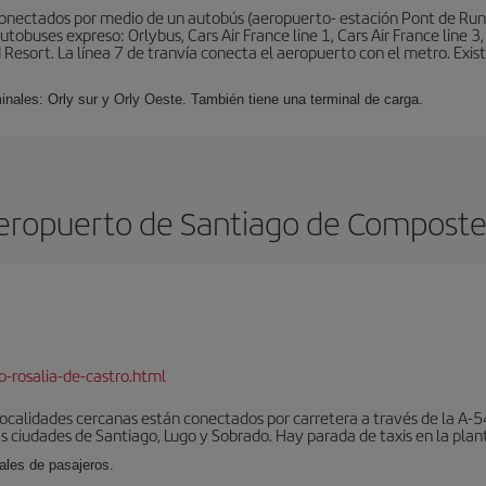
conectados por medio de un autobús (aeropuerto- estación Pont de Rung
obuses expreso: Orlybus, Cars Air France line 1, Cars Air France line 3,
 Resort. La línea 7 de tranvía conecta el aeropuerto con el metro. Exis
minales: Orly sur y Orly Oeste. También tiene una terminal de carga.
eropuerto de Santiago de Composte
-rosalia-de-castro.html
localidades cercanas están conectados por carretera a través de la A-54
s ciudades de Santiago, Lugo y Sobrado. Hay parada de taxis en la plant
ales de pasajeros.