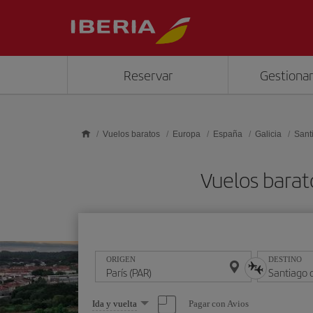
Saltar al contenido principal
Reservar
Gestionar
Vuelos baratos
Europa
España
Galicia
Sant
Vuelos barat
ORIGEN
DESTINO
Seleccione
Pagar con Avios
Ida y vuelta