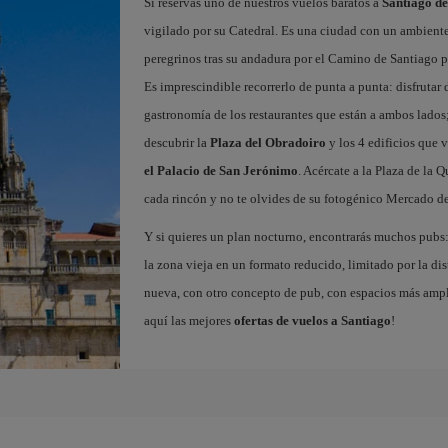
Si reservas uno de nuestros vuelos baratos a
Santiago d
vigilado por su Catedral. Es una ciudad con un ambient
peregrinos tras su andadura por el Camino de Santiago pa
Es imprescindible recorrerlo de punta a punta: disfrutar d
gastronomía de los restaurantes que están a ambos lados;
descubrir la
Plaza del Obradoiro
y los 4 edificios que v
el Palacio de San Jerónimo
. Acércate a la Plaza de la 
cada rincón y no te olvides de su fotogénico Mercado de
Y si quieres un plan nocturno, encontrarás muchos pubs: 
la zona vieja en un formato reducido, limitado por la dist
nueva, con otro concepto de pub, con espacios más ampli
aquí las mejores
ofertas de vuelos a Santiago
!