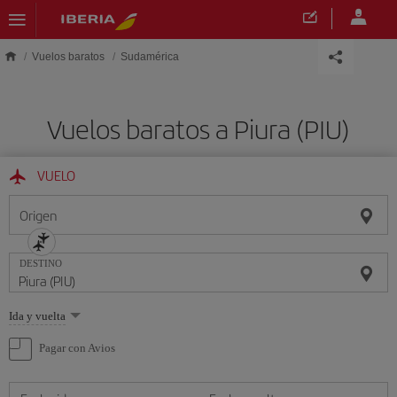
Saltar al contenido principal
Vuelos baratos
Sudamérica
Vuelos baratos a Piura (PIU)
VUELO
Origen
DESTINO
Seleccione
Ida y vuelta
una
opción
Pagar con Avios