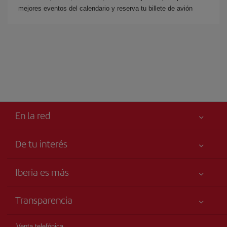
mejores eventos del calendario y reserva tu billete de avión
En la red
De tu interés
Tu seguridad es lo primero
Iberia es más
Accesibilidad
Noticias y Novedades
Compromiso de servicio
Transparencia
Grupo Iberia
Publicidad
Información Legal
Accionistas e Inversores
Mapa del sitio
Venta telefónica