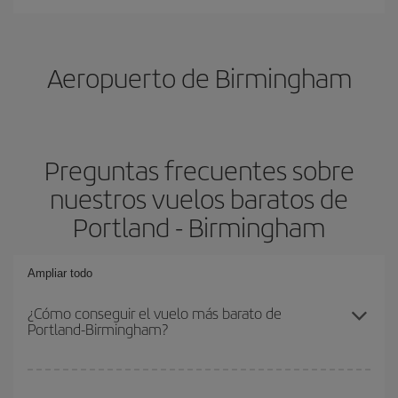
Aeropuerto de Birmingham
Preguntas frecuentes sobre
nuestros vuelos baratos de
Portland - Birmingham
Ampliar todo
¿Cómo conseguir el vuelo más barato de
Portland-Birmingham?
Podrás ahorrar en tu billete de avión de Portland-Birmingham-dest
y conseguir el vuelo más barato si evitas temporadas altas,