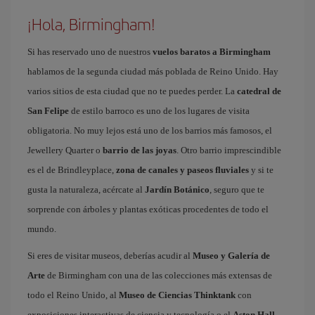
¡Hola, Birmingham!
Si has reservado uno de nuestros
vuelos baratos a Birmingham
hablamos de la segunda ciudad más poblada de Reino Unido. Hay
varios sitios de esta ciudad que no te puedes perder. La
catedral de
San Felipe
de estilo barroco es uno de los lugares de visita
obligatoria. No muy lejos está uno de los barrios más famosos, el
Jewellery Quarter o
barrio de las joyas
. Otro barrio imprescindible
es el de Brindleyplace,
zona de canales y paseos fluviales
y si te
gusta la naturaleza, acércate al
Jardín Botánico
, seguro que te
sorprende con árboles y plantas exóticas procedentes de todo el
mundo.
Si eres de visitar museos, deberías acudir al
Museo y Galería de
Arte
de Birmingham con una de las colecciones más extensas de
todo el Reino Unido, al
Museo de Ciencias Thinktank
con
exposiciones interactivas de ciencia y tecnología o el
Aston Hall
,