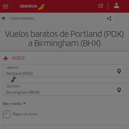
Saltar al contenido principal
Vuelos baratos
Vuelos baratos de Portland (PDX)
a Birmingham (BHX)
VUELO
ORIGEN
DESTINO
Seleccione
Ida y vuelta
una
opción
Pagar con Avios