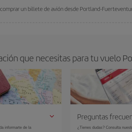
 comprar un billete de avión desde Portland-Fuerteventu
os baratos. Las claves para encontrar los mejores precios son
anticiparte y 
drán. Además, si buscas los vuelos con las fechas y los horarios del viaje un
ción que necesitas para tu vuelo Po
Preguntas frecue
da informarte de la
¿Tienes dudas? Consulta nues