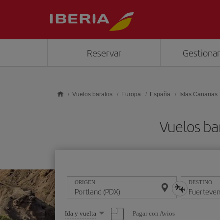
Saltar al contenido principal
Reservar
Gestionar
Vuelos baratos
Europa
España
Islas Canarias
Vuelos ba
ORIGEN
DESTINO
Seleccione
Pagar con Avios
Ida y vuelta