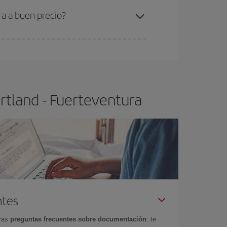
ra a buen precio?
ser flexible.
Lo normal es que
cuanto antes
 poco abiertos, podrás
elegir el precio más
rtland - Fuerteventura
ntes
tras
preguntas frecuentes sobre documentación
: te