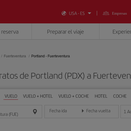
USA - ES
Empresas
 reserva
Preparar el viaje
Experien
Fuerteventura
Portland - Fuerteventura
ratos de Portland (PDX) a Fuerteven
VUELO
VUELO + HOTEL
VUELO + COCHE
HOTEL
COCHE
Fecha ida
Fecha vuelta
1
A
Introduce la fecha en formato día/mes/año
Introduce la fecha en format