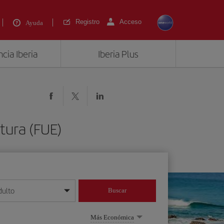
Registro
Acceso
Ayuda
cia Iberia
Iberia Plus
tura (FUE)
dulto
Buscar
o día/mes/año
Más Económica