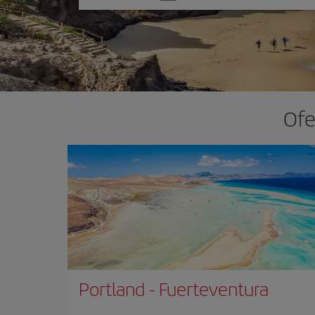
una
opción
Ofe
Portland
-
Fuerteventura