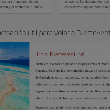
sultar si requieres visado,
aclaramos los documentos que ne
rigen y el destino de tu vuelo.
específicos exigidos para la mi
ormación útil para volar a Fuerteven
¡Hola, Fuerteventura!
Fuerteventura posee algunas de las playas más extraordin
Canarias. En el sur, las interminables playas de las cost
de
Corralejo
, entre otras, constituyen un paraíso. Hace
infinitas y sus extraordinarias olas, perfectas para cabal
lugares donde sentirse como en otro planeta. Reserva tu
kitesurf, los reyes de los deportes acuáticos en esta isla.
Fuerteventura también cuenta con interesantes museos q