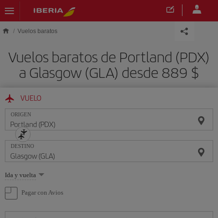
Saltar al contenido principal
Vuelos baratos
Vuelos baratos de Portland (PDX)
a Glasgow (GLA) desde 889 $
VUELO
ORIGEN
DESTINO
Seleccione
Ida y vuelta
una
opción
Pagar con Avios