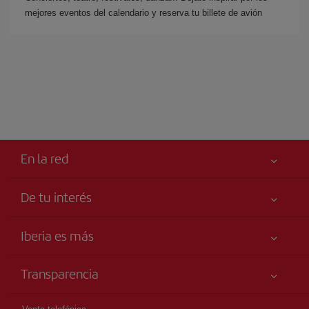
mejores eventos del calendario y reserva tu billete de avión
En la red
De tu interés
Tu seguridad es lo primero
Iberia es más
Accesibilidad
Noticias y Novedades
Compromiso de servicio
Transparencia
Grupo Iberia
Publicidad
Información Legal
Accionistas e Inversores
Mapa del sitio