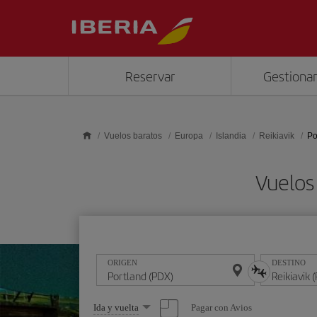
Saltar al contenido principal
Reservar
Gestionar
Vuelos baratos
Europa
Islandia
Reikiavik
Po
Vuelos 
ORIGEN
DESTINO
Seleccione
Pagar con Avios
Ida y vuelta