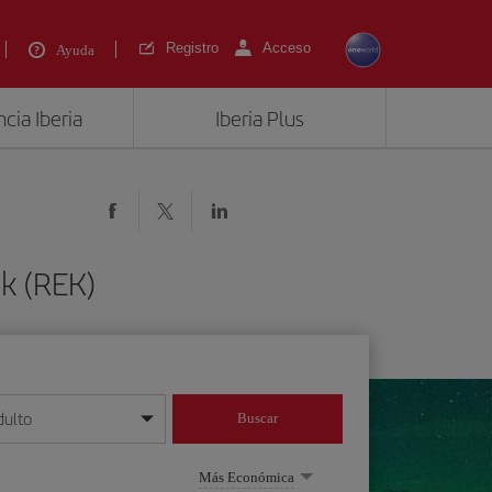
Registro
Acceso
Ayuda
cia Iberia
Iberia Plus
ik (REK)
dulto
Buscar
o día/mes/año
Más Económica