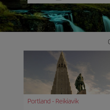
una
opción
Portland
-
Reikiavik