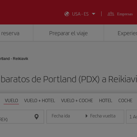
USA - ES
Empresas
 reserva
Preparar el viaje
Experien
rtland - Reikiavik
baratos de Portland (PDX) a Reikiav
VUELO
VUELO + HOTEL
VUELO + COCHE
HOTEL
COCHE
Fecha ida
Fecha vuelta
1
A
Introduce la fecha en formato día/mes/año
Introduce la fecha en format