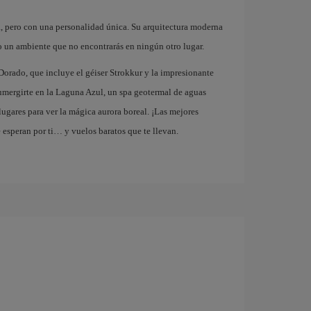
a, pero con una personalidad única. Su arquitectura moderna
o un ambiente que no encontrarás en ningún otro lugar.
orado, que incluye el géiser Strokkur y la impresionante
sumergirte en la Laguna Azul, un spa geotermal de aguas
lugares para ver la mágica aurora boreal. ¡Las mejores
 esperan por ti… y vuelos baratos que te llevan.