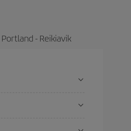
Portland - Reikiavik
ompras con antelación y puedes ser flexible con
ratos
. Dinos desde dónde vuelas, a dónde
ra días cercanos
, tanto de ida como de vuelta,