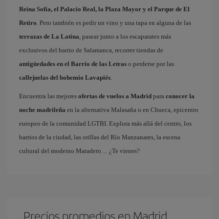
Reina Sofía, el Palacio Real, la Plaza Mayor y el Parque de El
Retiro
. Pero también es pedir un vino y una tapa en alguna de las
terrazas de La Latina
, pasear junto a los escaparates más
exclusivos del barrio de Salamanca, recorrer tiendas de
antigüedades en el Barrio de las Letras
o perderse por las
callejuelas del bohemio Lavapiés
.
Encuentra las mejores
ofertas de vuelos a Madrid
para
conocer la
noche madrileña
en la alternativa Malasaña o en Chueca, epicentro
europeo de la comunidad LGTBI. Explora más allá del centro, los
barrios de la ciudad, las orillas del Río Manzanares, la escena
cultural del moderno Matadero… ¿Te vienes?
Precios promedios en Madrid