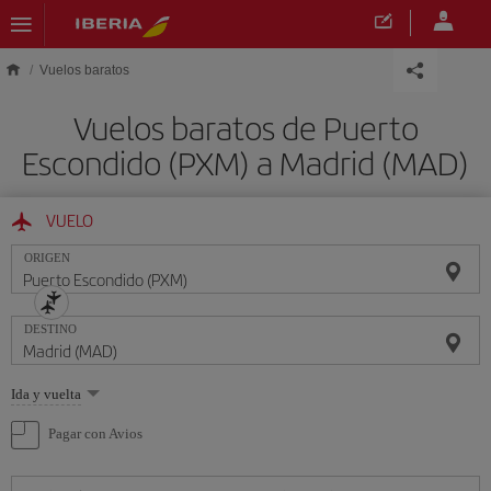
Saltar al contenido principal
Vuelos baratos
Vuelos baratos de Puerto
Escondido (PXM) a Madrid (MAD)
VUELO
ORIGEN
DESTINO
Seleccione
Ida y vuelta
una
opción
Pagar con Avios