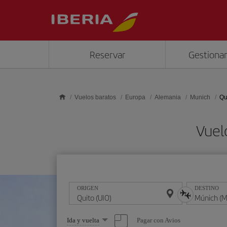
Saltar al contenido principal
Reservar
Gestionar
Vuelos baratos
Europa
Alemania
Munich
Qu
Vuel
ORIGEN
DESTINO
Seleccione
Pagar con Avios
Ida y vuelta