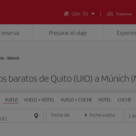
USA - ES
Empresas
 reserva
Preparar el viaje
Experien
ito - Múnich
os baratos de Quito (UIO) a Múnich 
VUELO
VUELO + HOTEL
VUELO + COCHE
HOTEL
COCHE
Fecha ida
Fecha vuelta
1
A
Introduce la fecha en formato día/mes/año
Introduce la fecha en format