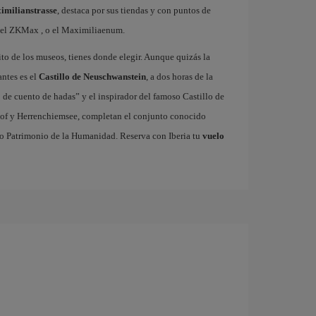
imilianstrasse
, destaca por sus tiendas y con puntos de
h el ZKMax , o el Maximiliaenum.
rito de los museos, tienes donde elegir. Aunque quizás la
antes es el
Castillo de Neuschwanstein
, a dos horas de la
 de cuento de hadas” y el inspirador del famoso Castillo de
erhof y Herrenchiemsee, completan el conjunto conocido
do Patrimonio de la Humanidad. Reserva con Iberia tu
vuelo