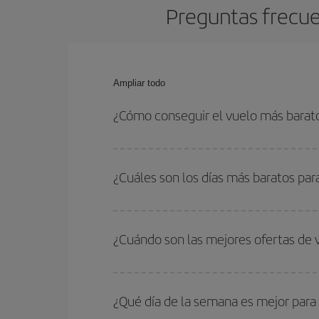
Preguntas frecue
Ampliar todo
¿Cómo conseguir el vuelo más barat
Podrás ahorrar en tu billete de avión de Quito-Mú
fechas y horarios de ida y vuelta.
¿Cuáles son los días más baratos par
Para saber qué días te saldrá más económico vol
quieres ir y en qué fechas habías pensado viajar
¿Cuándo son las mejores ofertas de 
para que puedas encontrar la mejor oferta. Ademá
más en el precio de tu billete.
Puedes conseguir los vuelos más baratos viajan
periodos de vacaciones escolares son temporada
¿Qué día de la semana es mejor para
precios encontrarás.