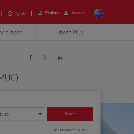
Registro
Acceso
Ayuda
cia Iberia
Iberia Plus
(MUC)
dulto
Buscar
o día/mes/año
Más Económica