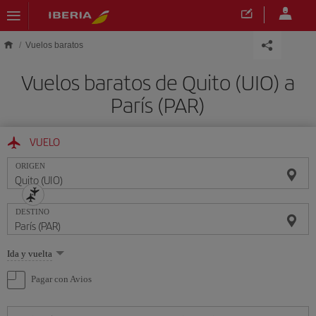
Saltar al contenido principal
Vuelos baratos
Vuelos baratos de Quito (UIO) a
París (PAR)
VUELO
ORIGEN
DESTINO
Seleccione
Ida y vuelta
una
opción
Pagar con Avios