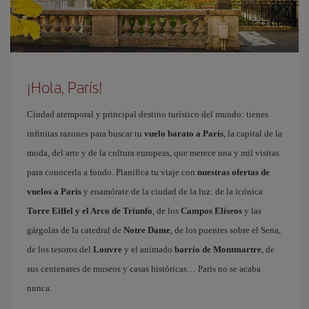
¡Hola, París!
Ciudad atemporal y principal destino turístico del mundo: tienes
infinitas razones para buscar tu
vuelo barato a París
, la capital de la
moda, del arte y de la cultura europeas, que merece una y mil visitas
para conocerla a fondo. Planifica tu viaje con
nuestras ofertas de
vuelos a París
y enamórate de la ciudad de la luz: de la icónica
Torre Eiffel y el Arco de Triunfo
, de los
Campos Elíseos
y las
gárgolas de la catedral de
Notre Dame
, de los puentes sobre el Sena,
de los tesoros del
Louvre
y el animado
barrio de Montmartre
, de
sus centenares de museos y casas históricas… París no se acaba
nunca.