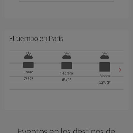
El tiempo en París
Enero
Febrero
Marzo
7º
/
2º
8º
/
1º
12º
/
3º
Eventos en los destinos de