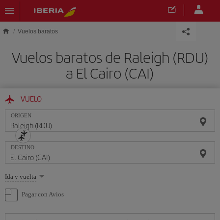
Saltar al contenido principal
Vuelos baratos
Vuelos baratos de Raleigh (RDU)
a El Cairo (CAI)
VUELO
ORIGEN
DESTINO
Seleccione
Ida y vuelta
una
opción
Pagar con Avios