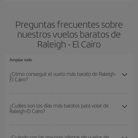
Preguntas frecuentes sobre
nuestros vuelos baratos de
Raleigh - El Cairo
Ampliar todo
¿Cómo conseguir el vuelo más barato de Raleigh-
El Cairo?
Podrás ahorrar en tu billete de avión de Raleigh-El Cairo-dest y
conseguir el vuelo más barato si evitas temporadas altas,
¿Cuáles son los días más baratos para volar de
Raleigh-El Cairo?
compras con antelación y puedes ser flexible con las fechas y
horarios de ida y vuelta.
Para saber qué días te saldrá más económico volar, solo tienes
que empezar una consulta en nuestro
buscador de vuelos
¿Cuándo son las mejores ofertas de vuelos de