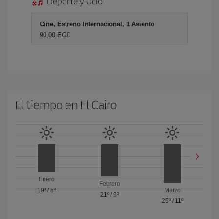
Deporte y Ocio
Cine, Estreno Internacional, 1 Asiento
90,00 EG£
El tiempo en El Cairo
Enero
Febrero
19º
/
8º
Marzo
21º
/
9º
25º
/
11º