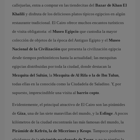
callejuelas, entra a comprar en las tiendecitas del
Bazar de Khan El
Khalili
y disfruta de los deliciosos platos típicos egipcios en algún
restaurante tradicional. El Cairo ofrece muchos encantos turísticos
de visita obligatoria: el
Museo Egipcio
que custodia la mayor
colección de objetos de la época del Antiguo Egipto y el
Museo
Nacional de la Civilización
que presenta la civilización egipcia
desde tiempos prehistóricos hasta la actualidad; las mezquitas
egipcias distribuidas por toda la ciudad, donde destacan la
Mezquita del Sultán
, la
Mezquita de Al Rifa o la de Ibn Tulun
,
todas ellas en la conocida como la Ciudadela de Saladino. Y, por
supuesto, imprescindible una visita al
barrio copto
.
Evidentemente, el principal atractivo de El Cairo son las pirámides
de
Giza
, una de las siete maravillas del mundo, y la
Esfinge
. A pocos
kilómetros de la ciudad encontrarás las más famosas del mundo, la
Pirámide de Kefrén, la de Micerinos y Keops
. Tampoco podemos
olvidarnos de la
pirámide escalonada de Zoser
, y no te pierdas la