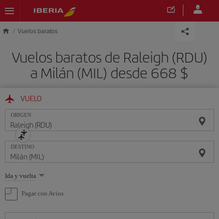
Saltar al contenido principal
Vuelos baratos
Vuelos baratos de Raleigh (RDU)
a Milán (MIL) desde 668 $
VUELO
ORIGEN
DESTINO
Seleccione
Ida y vuelta
una
opción
Pagar con Avios