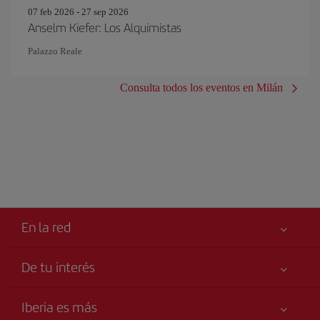
07 feb 2026 - 27 sep 2026
Anselm Kiefer: Los Alquimistas
Palazzo Reale
Consulta todos los eventos en Milán
En la red
De tu interés
Tu seguridad es lo primero
Iberia es más
Accesibilidad