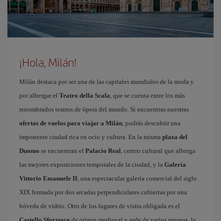
¡Hola, Milán!
Milán destaca por ser una de las capitales mundiales de la moda y
por albergar el
Teatro della Scala
, que se cuenta entre los más
renombrados teatros de ópera del mundo. Si encuentras nuestras
ofertas de vuelos para viajar a Milán
, podrás descubrir una
imponente ciudad rica en ocio y cultura. En la misma
plaza del
Duomo
se encuentran el
Palacio Real
, centro cultural que alberga
las mejores exposiciones temporales de la ciudad, y la
Galería
Vittorio Emanuele II
, una espectacular galería comercial del siglo
XIX formada por dos arcadas perpendiculares cubiertas por una
bóveda de vidrio. Otro de los lugares de visita obligada es el
Castello Sforzesco
de origen medieval y sede de varios museos, la