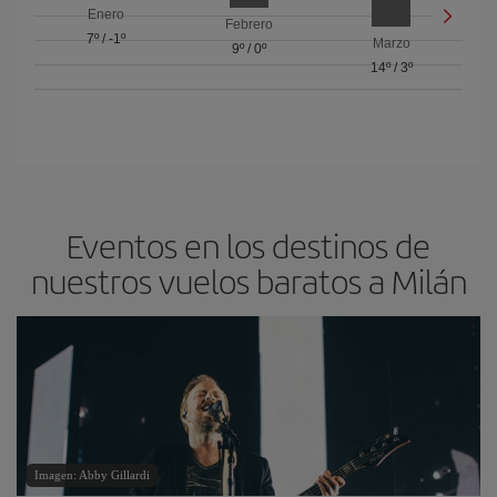
Enero
Febrero
7º
/
-1º
Marzo
9º
/
0º
14º
/
3º
Eventos en los destinos de
nuestros vuelos baratos a Milán
Imagen: Abby Gillardi