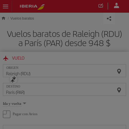
Saltar al contenido principal
Vuelos baratos
Vuelos baratos de Raleigh (RDU)
a París (PAR) desde 948 $
VUELO
ORIGEN
DESTINO
Seleccione
Ida y vuelta
una
opción
Pagar con Avios