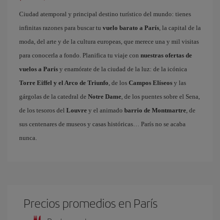
Ciudad atemporal y principal destino turístico del mundo: tienes
infinitas razones para buscar tu
vuelo barato a París
, la capital de la
moda, del arte y de la cultura europeas, que merece una y mil visitas
para conocerla a fondo. Planifica tu viaje con
nuestras ofertas de
vuelos a París
y enamórate de la ciudad de la luz: de la icónica
Torre Eiffel y el Arco de Triunfo
, de los
Campos Elíseos
y las
gárgolas de la catedral de
Notre Dame
, de los puentes sobre el Sena,
de los tesoros del
Louvre
y el animado
barrio de Montmartre
, de
sus centenares de museos y casas históricas… París no se acaba
nunca.
Precios promedios en París