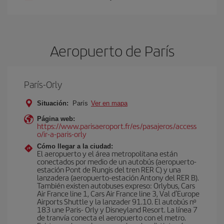
Aeropuerto de París
París-Orly
Situación:
París
Ver en mapa
Página web:
https://www.parisaeroport.fr/es/pasajeros/access
o/ir-a-paris-orly
Cómo llegar a la ciudad:
El aeropuerto y el área metropolitana están
conectados por medio de un autobús (aeropuerto-
estación Pont de Rungis del tren RER C) y una
lanzadera (aeropuerto-estación Antony del RER B).
También existen autobuses expreso: Orlybus, Cars
Air France line 1, Cars Air France line 3, Val d'Europe
Airports Shuttle y la lanzader 91.10. El autobús nº
183 une Paris- Orly y Disneyland Resort. La línea 7
de tranvía conecta el aeropuerto con el metro.