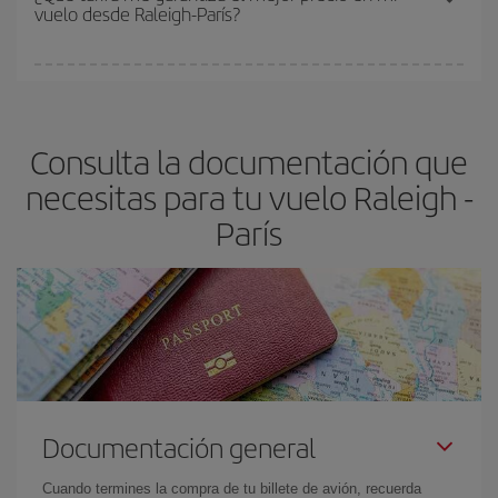
vuelo desde Raleigh-París?
y de que las tarifas más baratas (turista) estén disponibles o se
vayan agotando. Por eso, comprar con antelación es
fundamental
para conseguir
vuelos baratos a Raleigh-París-
En Iberia, tenemos distintas tarifas para garantizarte el mejor
dest
.
precio según tus necesidades de viaje. La tarifa básica, te
asegura el vuelo más barato.
Consulta la documentación que
necesitas para tu vuelo Raleigh -
París
Documentación general
Cuando termines la compra de tu billete de avión, recuerda