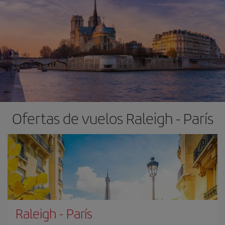
Ofertas de vuelos Raleigh - París
Raleigh
-
París