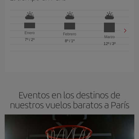
Enero
Febrero
Marzo
7º
/
2º
8º
/
1º
12º
/
3º
Eventos en los destinos de
nuestros vuelos baratos a París