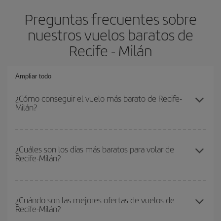
Preguntas frecuentes sobre
nuestros vuelos baratos de
Recife - Milán
Ampliar todo
¿Cómo conseguir el vuelo más barato de Recife-
Milán?
Podrás ahorrar en tu billete de avión de Recife-Milán-dest y
conseguir el vuelo más barato si evitas temporadas altas,
¿Cuáles son los días más baratos para volar de
Recife-Milán?
compras con antelación y puedes ser flexible con las fechas y
horarios de ida y vuelta.
Para saber qué días te saldrá más económico volar, solo tienes
que empezar una consulta en nuestro
buscador de vuelos
¿Cuándo son las mejores ofertas de vuelos de
Recife-Milán?
baratos
. Dinos desde dónde vuelas, a dónde quieres ir y en qué
fechas habías pensado viajar. Te mostraremos los vuelos más