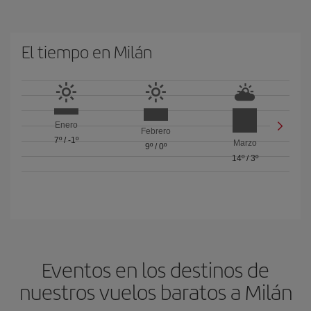
El tiempo en Milán
Enero
Febrero
7º
/
-1º
Marzo
9º
/
0º
14º
/
3º
Eventos en los destinos de
nuestros vuelos baratos a Milán