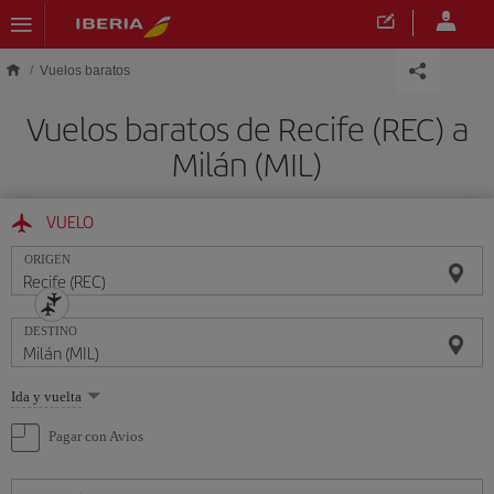
Saltar al contenido principal
Vuelos baratos
Vuelos baratos de Recife (REC) a
Milán (MIL)
VUELO
ORIGEN
DESTINO
Seleccione
Ida y vuelta
una
opción
Pagar con Avios