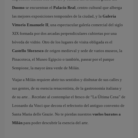
Duomo
se encuentran el
Palacio Real
, centro cultural que alberga
las mejores exposiciones temporales de la ciudad, y la
Galería
Vittorio Emanuele II
, una espectacular galería comercial del siglo
XIX formada por dos arcadas perpendiculares cubiertas por una
bóveda de vidrio. Otro de los lugares de visita obligada es el
Castello Sforzesco
de origen medieval y sede de varios museos, la
Pinacoteca, el Museo Egipcio o también, pasear por el parque
Sempione, la mayor área verde de Milán.
Viajar a Milán requiere abrir tus sentidos y disfrutar de sus calles y
sus gentes, de su esencia renacentista, de la gastronomía italiana y
de su arte…Recréate al contemplar el fresco de “La Última Cena” de
Leonardo da Vinci que decora el refectorio del antiguo convento de
Santa Maria delle Grazie. No te pierdas nuestros
vuelos baratos a
Milán
para poder descubrir la esencia del arte.