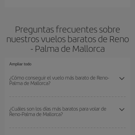
Preguntas frecuentes sobre
nuestros vuelos baratos de Reno
- Palma de Mallorca
Ampliar todo
¿Cómo conseguir el vuelo más barato de Reno-
Palma de Mallorca?
Podrás ahorrar en tu billete de avión de Reno-Palma de Mallorca-
dest y conseguir el vuelo más barato si evitas temporadas altas,
¿Cuáles son los días más baratos para volar de
Reno-Palma de Mallorca?
compras con antelación y puedes ser flexible con las fechas y
horarios de ida y vuelta.
Para saber qué días te saldrá más económico volar, solo tienes