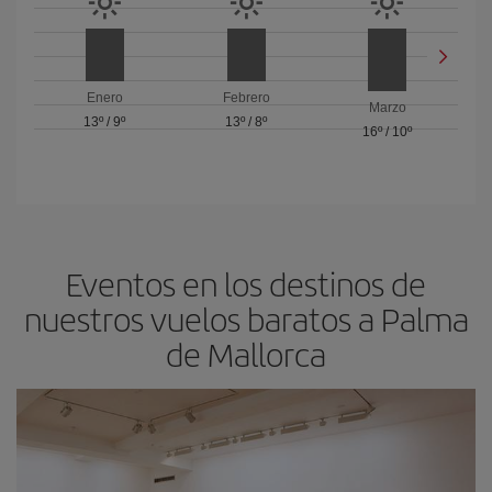
Enero
Febrero
Marzo
13º
/
9º
13º
/
8º
16º
/
10º
Eventos en los destinos de
nuestros vuelos baratos a Palma
de Mallorca