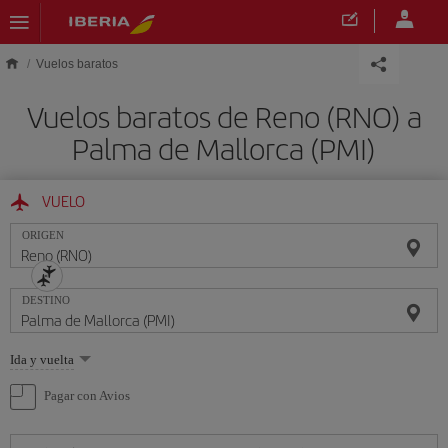
Saltar al contenido principal
Vuelos baratos
Vuelos baratos de Reno (RNO) a
Palma de Mallorca (PMI)
VUELO
ORIGEN
DESTINO
Seleccione
Ida y vuelta
una
opción
Pagar con Avios