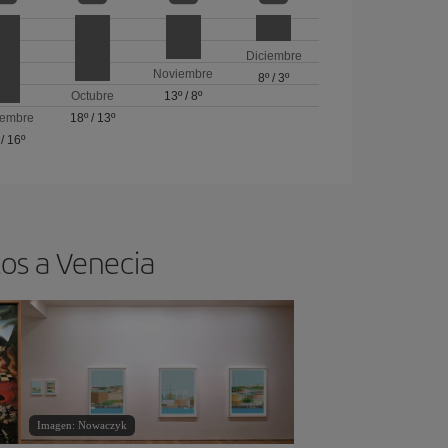
Diciembre
Noviembre
8º
/
3º
Octubre
13º
/
8º
iembre
18º
/
13º
/
16º
tos a Venecia
Imagen: Nowaczyk