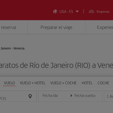
USA - ES
Empresas
 reserva
Preparar el viaje
Experien
 Janeiro - Venecia
aratos de Río de Janeiro (RIO) a Vene
VUELO
VUELO + HOTEL
VUELO + COCHE
HOTEL
COCHE
Fecha ida
Fecha vuelta
1
A
Introduce la fecha en formato día/mes/año
Introduce la fecha en format