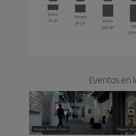
Enero
Febrero
7º
/
2º
Marzo
9º
/
2º
Ab
13º
/
5º
17º
Eventos en l
Imagen: Antonio Carlos
Imagen: Ray