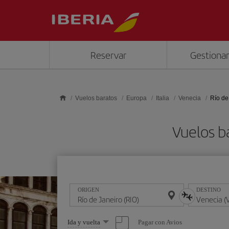
Saltar al contenido principal
Reservar
Gestionar
Vuelos baratos
Europa
Italia
Venecia
Río de
Vuelos b
ORIGEN
DESTINO
Seleccione
Pagar con Avios
Ida y vuelta