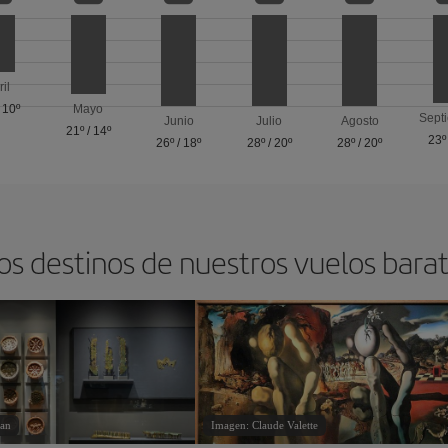
ril
/
10º
Mayo
Sept
Junio
Julio
Agosto
21º
/
14º
23º
26º
/
18º
28º
/
20º
28º
/
20º
os destinos de nuestros vuelos bara
tan
Imagen: Claude Valette