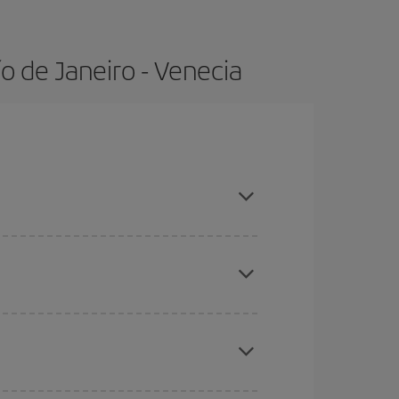
o de Janeiro - Venecia
s, compras con antelación y puedes ser flexible
ratos
. Dinos desde dónde vuelas, a dónde
ra días cercanos
, tanto de ida como de vuelta,
gunos
horarios
puede que te hagan ahorrar aún