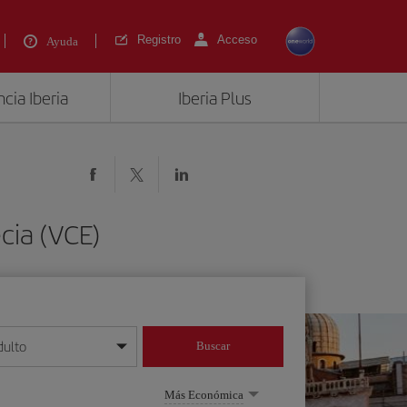
Registro
Acceso
Ayuda
cia Iberia
Iberia Plus
cia (VCE)
dulto
Buscar
o día/mes/año
Más Económica