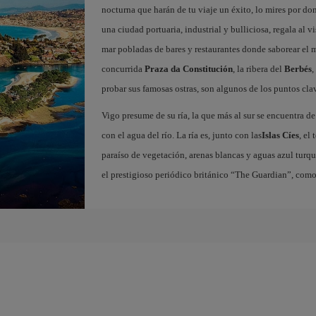
nocturna que harán de tu viaje un éxito, lo mires por d
una ciudad portuaria, industrial y bulliciosa, regala al v
mar pobladas de bares y restaurantes donde saborear el
concurrida
Praza da Constitución
, la ribera del
Berbés
,
probar sus famosas ostras, son algunos de los puntos clav
Vigo presume de su ría, la que más al sur se encuentra de
con el agua del río. La ría es, junto con las
Islas Cíes
, el
paraíso de vegetación, arenas blancas y aguas azul turqu
el prestigioso periódico británico “The Guardian”, com