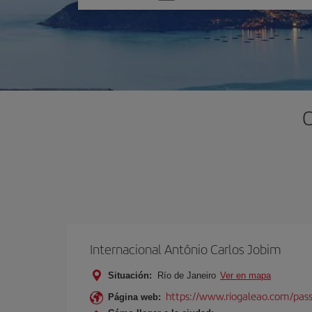
una
opción
O
Internacional Antônio Carlos Jobim
Situación:
Río de Janeiro
Ver en mapa
https://www.riogaleao.com/pass
Página web: