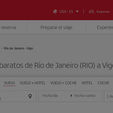
USA - ES
Empresas
 reserva
Preparar el viaje
Experien
Río de Janeiro - Vigo
baratos de Río de Janeiro (RIO) a Vi
VUELO
VUELO + HOTEL
VUELO + COCHE
HOTEL
COCHE
Fecha ida
Fecha vuelta
1
A
Introduce la fecha en formato día/mes/año
Introduce la fecha en format