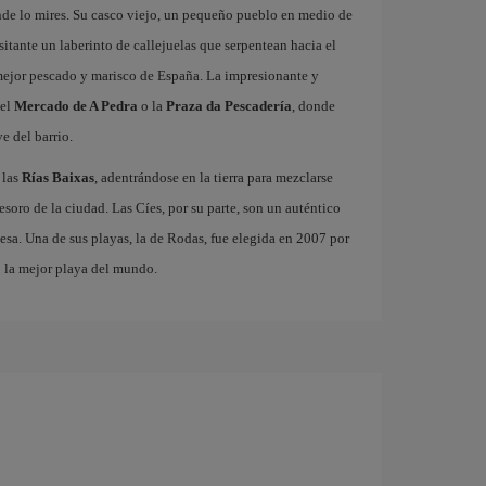
onde lo mires. Su casco viejo, un pequeño pueblo en medio de
isitante un laberinto de callejuelas que serpentean hacia el
 mejor pescado y marisco de España. La impresionante y
 el
Mercado de A Pedra
o la
Praza da Pescadería
, donde
e del barrio.
 las
Rías Baixas
, adentrándose en la tierra para mezclarse
 tesoro de la ciudad. Las Cíes, por su parte, son un auténtico
esa. Una de sus playas, la de Rodas, fue elegida en 2007 por
o la mejor playa del mundo.