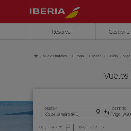
Saltar al contenido principal
Reservar
Gestionar
Vuelos baratos
Europa
España
Galicia
Vigo
Vuelos 
ORIGEN
DESTINO
Seleccione
Pagar con Avios
Ida y vuelta