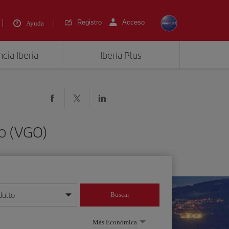
Registro
Acceso
Ayuda
cia Iberia
Iberia Plus
go (VGO)
dulto
Buscar
o día/mes/año
Más Económica