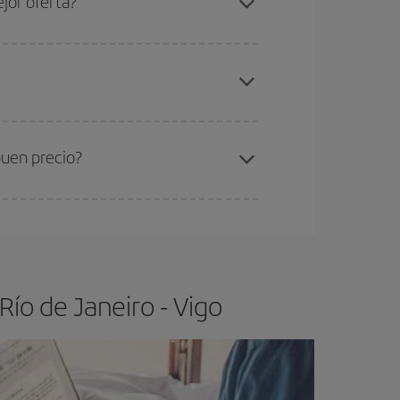
jor oferta?
elo y de que las tarifas más baratas (turista)
o de Janeiro-Vigo-dest
.
ra el vuelo más barato.
buen precio?
ser flexible.
Lo normal es que
cuanto antes
 poco abiertos, podrás
elegir el precio más
ío de Janeiro - Vigo