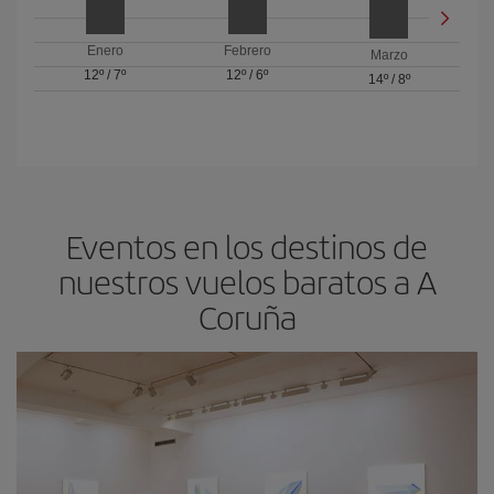
Enero
Febrero
Marzo
12º
/
7º
12º
/
6º
14º
/
8º
Eventos en los destinos de
nuestros vuelos baratos a A
Coruña