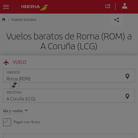
Saltar al contenido principal
Vuelos baratos
Vuelos baratos de Roma (ROM) a
A Coruña (LCG)
VUELO
ORIGEN
DESTINO
Seleccione
Ida y vuelta
una
opción
Pagar con Avios