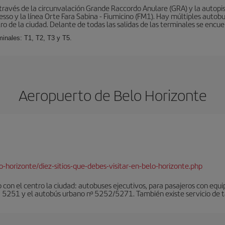
ravés de la circunvalación Grande Raccordo Anulare (GRA) y la autopist
esso y la línea Orte Fara Sabina - Fiumicino (FM1). Hay múltiples autobu
ro de la ciudad. Delante de todas las salidas de las terminales se encue
inales: T1, T2, T3 y T5.
Aeropuerto de Belo Horizonte
-horizonte/diez-sitios-que-debes-visitar-en-belo-horizonte.php
 con el centro la ciudad: autobuses ejecutivos, para pasajeros con eq
 5251 y el autobús urbano nº 5252/5271. También existe servicio de ta