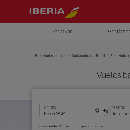
Saltar al contenido principal
Reservar
Gestionar
Vuelos baratos
Sudamérica
Brasil
Belo Horizo
Vuelos b
ORIGEN
DESTINO
Seleccione
Pagar con Avios
Ida y vuelta