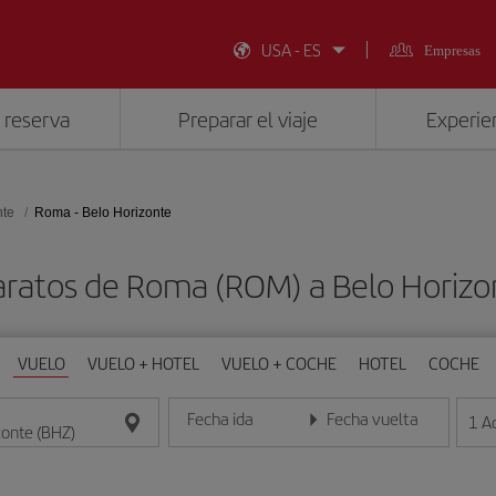
USA - ES
Empresas
 reserva
Preparar el viaje
Experien
nte
Roma - Belo Horizonte
aratos de Roma (ROM) a Belo Horizo
VUELO
VUELO + HOTEL
VUELO + COCHE
HOTEL
COCHE
Fecha ida
Fecha vuelta
1
A
Introduce la fecha en formato día/mes/año
Introduce la fecha en format