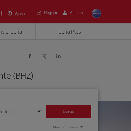
Registro
Acceso
Ayuda
cia Iberia
Iberia Plus
nte (BHZ)
dulto
Buscar
o día/mes/año
Más Económica