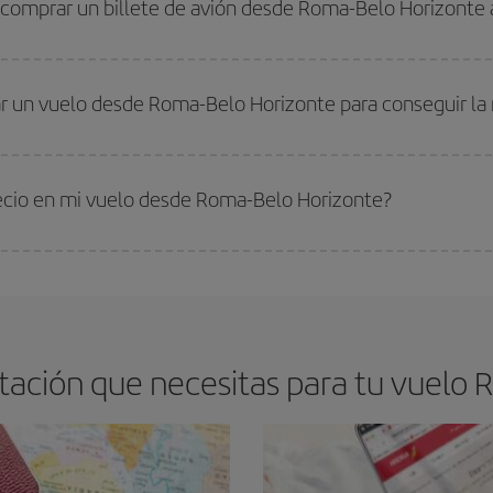
 comprar un billete de avión desde Roma-Belo Horizonte 
os baratos. Las claves para encontrar los mejores precios son
anticiparte y 
drán. Además, si buscas los vuelos con las fechas y los horarios del viaje un
r un vuelo desde Roma-Belo Horizonte para conseguir la 
s encontrarás. Los precios dependen de las plazas que queden libres en el vu
 comprar con antelación es
fundamental
para conseguir
vuelos baratos a R
recio en mi vuelo desde Roma-Belo Horizonte?
arte el mejor precio según tus necesidades de viaje. La tarifa básica, te asegu
ación que necesitas para tu vuelo 