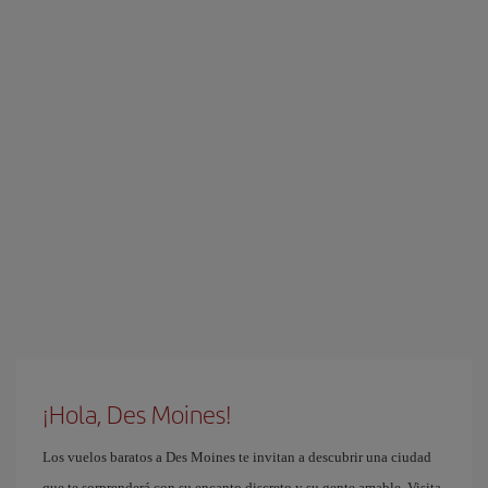
¡Hola, Des Moines!
Los vuelos baratos a Des Moines te invitan a descubrir una ciudad
que te sorprenderá con su encanto discreto y su gente amable. Visita