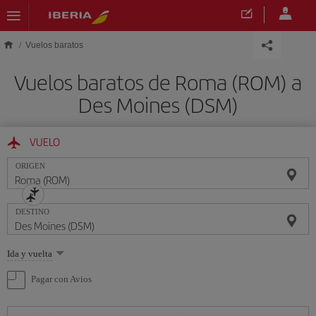
Saltar al contenido principal
Vuelos baratos
Vuelos baratos de Roma (ROM) a
Des Moines (DSM)
VUELO
ORIGEN
DESTINO
Seleccione
Ida y vuelta
una
opción
Pagar con Avios