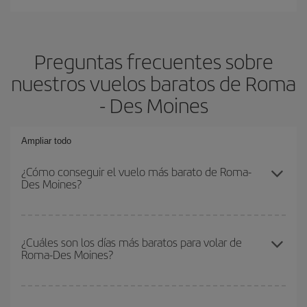
Preguntas frecuentes sobre
nuestros vuelos baratos de Roma
- Des Moines
Ampliar todo
¿Cómo conseguir el vuelo más barato de Roma-
Des Moines?
Podrás ahorrar en tu billete de avión de Roma-Des Moines-dest y
conseguir el vuelo más barato si evitas temporadas altas,
¿Cuáles son los días más baratos para volar de
Roma-Des Moines?
compras con antelación y puedes ser flexible con las fechas y
horarios de ida y vuelta.
Para saber qué días te saldrá más económico volar, solo tienes