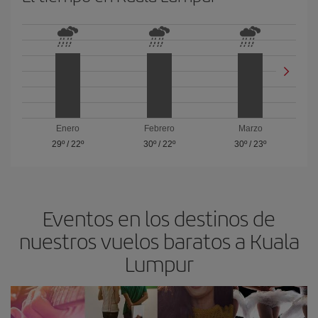
Enero
Febrero
Marzo
29º
/
22º
30º
/
22º
30º
/
23º
Eventos en los destinos de
nuestros vuelos baratos a Kuala
Lumpur