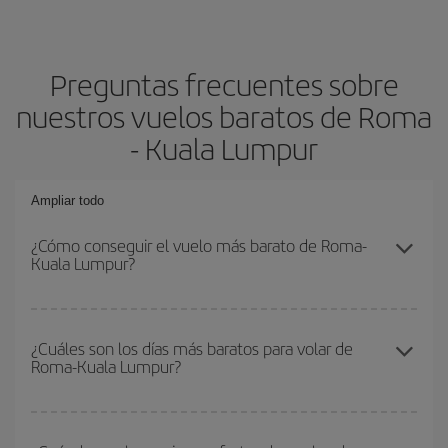
Preguntas frecuentes sobre
nuestros vuelos baratos de Roma
- Kuala Lumpur
Ampliar todo
¿Cómo conseguir el vuelo más barato de Roma-
Kuala Lumpur?
Podrás ahorrar en tu billete de avión de Roma-Kuala Lumpur-dest
y conseguir el vuelo más barato si evitas temporadas altas,
¿Cuáles son los días más baratos para volar de
Roma-Kuala Lumpur?
compras con antelación y puedes ser flexible con las fechas y
horarios de ida y vuelta.
Para saber qué días te saldrá más económico volar, solo tienes
que empezar una consulta en nuestro
buscador de vuelos