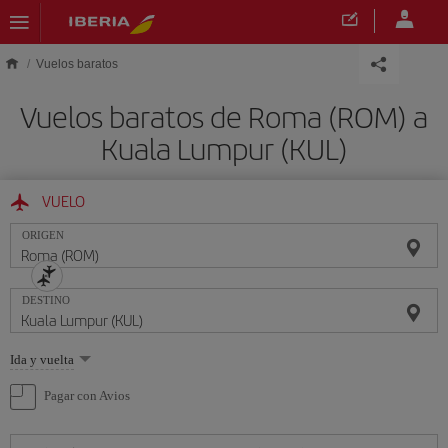
Saltar al contenido principal
Vuelos baratos
Vuelos baratos de Roma (ROM) a
Kuala Lumpur (KUL)
VUELO
ORIGEN
DESTINO
Seleccione
Ida y vuelta
una
opción
Pagar con Avios