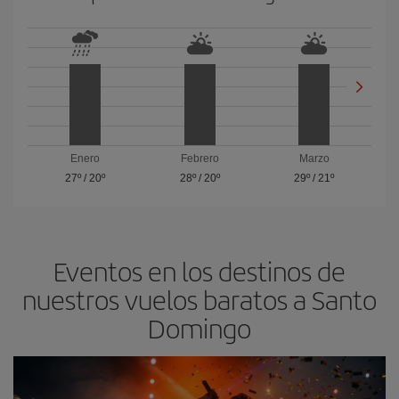
Enero
Febrero
Marzo
27º
/
20º
28º
/
20º
29º
/
21º
Eventos en los destinos de
nuestros vuelos baratos a Santo
Domingo