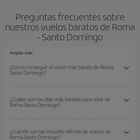
Preguntas frecuentes sobre
nuestros vuelos baratos de Roma
- Santo Domingo
Ampliar todo
¿Cómo conseguir el vuelo más barato de Roma-
Santo Domingo?
Podrás ahorrar en tu billete de avión de Roma-Santo Domingo-
dest y conseguir el vuelo más barato si evitas temporadas altas,
¿Cuáles son los días más baratos para volar de
Roma-Santo Domingo?
compras con antelación y puedes ser flexible con las fechas y
horarios de ida y vuelta.
Para saber qué días te saldrá más económico volar, solo tienes
que empezar una consulta en nuestro
buscador de vuelos
¿Cuándo son las mejores ofertas de vuelos de
Roma-Santo Domingo?
baratos
. Dinos desde dónde vuelas, a dónde quieres ir y en qué