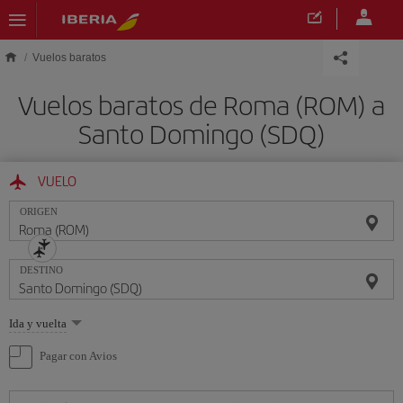
Saltar al contenido principal
Vuelos baratos
Vuelos baratos de Roma (ROM) a
Santo Domingo (SDQ)
VUELO
ORIGEN
DESTINO
Seleccione
Ida y vuelta
una
opción
Pagar con Avios