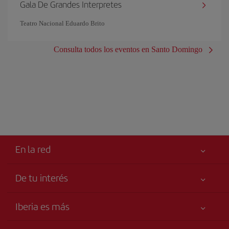
Gala De Grandes Interpretes
Teatro Nacional Eduardo Brito
Consulta todos los eventos en Santo Domingo
En la red
De tu interés
Tu seguridad es lo primero
Iberia es más
Accesibilidad
Noticias y Novedades
Compromiso de servicio